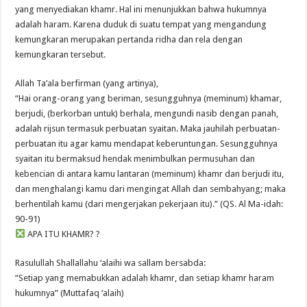
yang menyediakan khamr. Hal ini menunjukkan bahwa hukumnya
adalah haram. Karena duduk di suatu tempat yang mengandung
kemungkaran merupakan pertanda ridha dan rela dengan
kemungkaran tersebut.
Allah Ta’ala berfirman (yang artinya),
“Hai orang-orang yang beriman, sesungguhnya (meminum) khamar,
berjudi, (berkorban untuk) berhala, mengundi nasib dengan panah,
adalah rijsun termasuk perbuatan syaitan. Maka jauhilah perbuatan-
perbuatan itu agar kamu mendapat keberuntungan. Sesungguhnya
syaitan itu bermaksud hendak menimbulkan permusuhan dan
kebencian di antara kamu lantaran (meminum) khamr dan berjudi itu,
dan menghalangi kamu dari mengingat Allah dan sembahyang; maka
berhentilah kamu (dari mengerjakan pekerjaan itu).” (QS. Al Ma-idah:
90-91)
APA ITU KHAMR? ?
Rasulullah Shallallahu ‘alaihi wa sallam bersabda:
“Setiap yang memabukkan adalah khamr, dan setiap khamr haram
hukumnya” (Muttafaq ‘alaih)