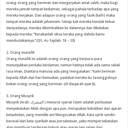
orang-orang yang beriman dan mengerjakan amal saleh, maka bagi
mereka jannah tempat kediaman, sebagai pahala terhadap apa yang
mereka kerjakan. Dan adapun orang-orang yang fasik (kafir) maka
tempat mereka adalah jahannam. Setiap kali mereka hendak keluar
daripadanya, mereka dikembalikan ke dalamnya dan dikatakan
kepada mereka: “Rasakanlah siksa neraka yang dahulu kamu
mendustakannya.”(QS. As-Sajdah: 18 – 20)
2. Orang munafik
Orang munafik ini adalah orang-orang yang berpura-pura
menunjukkan perilaku keislaman, namun hatinya tidak ada sama sekali
rasa iman. Diantara manusia ada yang mengatakan: “Kami beriman
kepada Allah dan hari kemudian, padahal mereka itu Sesungguhnya
bukan orang-orang yang beriman. (Al-Baqarah ayat 8).
3. Orang Musyrik
Musyrik (Arab: المشرك ) menurut syariat Islam adalah perbuatan
menyekutukan Allah dengan apa pun, merupakan kebalikan dari ajaran
ketauhidan, yang memiliki arti Mengesakan Allah. Kata syirik sendiri
berasal dari kata syarikah atau persekutuan, yaitu mempersekutukan
atau membuat tandingan hukum atau ajaran lain selain dari