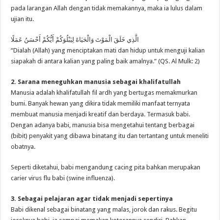
pada larangan Allah dengan tidak memakannya, maka ia lulus dalam
ujian itu.
الَّذِي خَلَقَ الْمَوْتَ وَالْحَيَاةَ لِيَبْلُوَكُمْ أَيُّكُمْ أَحْسَنُ عَمَلًا
“Dialah (Allah) yang menciptakan mati dan hidup untuk menguji kalian
siapakah di antara kalian yang paling baik amalnya.” (QS. Al Mulk: 2)
2. Sarana meneguhkan manusia sebagai khalifatullah
Manusia adalah khalifatullah fil ardh yang bertugas memakmurkan
bumi. Banyak hewan yang dikira tidak memiliki manfaat ternyata
membuat manusia menjadi kreatif dan berdaya. Termasuk babi.
Dengan adanya babi, manusia bisa mengetahui tentang berbagai
(bibit) penyakit yang dibawa binatang itu dan tertantang untuk meneliti
obatnya.
Seperti diketahui, babi mengandung cacing pita bahkan merupakan
carier virus flu babi (swine influenza).
3. Sebagai pelajaran agar tidak menjadi sepertinya
Babi dikenal sebagai binatang yang malas, jorok dan rakus. Begitu