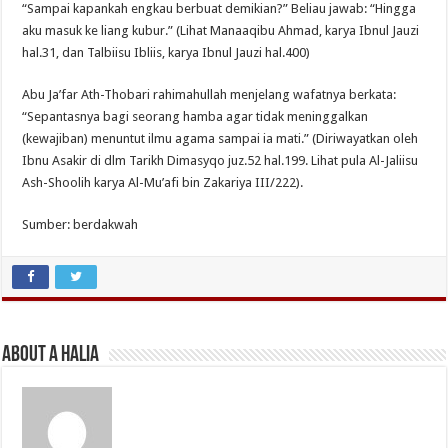
“Sampai kapankah engkau berbuat demikian?” Beliau jawab: “Hingga
aku masuk ke liang kubur.” (Lihat Manaaqibu Ahmad, karya Ibnul Jauzi
hal.31, dan Talbiisu Ibliis, karya Ibnul Jauzi hal.400)
Abu Ja’far Ath-Thobari rahimahullah menjelang wafatnya berkata:
“Sepantasnya bagi seorang hamba agar tidak meninggalkan
(kewajiban) menuntut ilmu agama sampai ia mati.” (Diriwayatkan oleh
Ibnu Asakir di dlm Tarikh Dimasyqo juz.52 hal.199. Lihat pula Al-Jaliisu
Ash-Shoolih karya Al-Mu’afi bin Zakariya III/222).
Sumber: berdakwah
About A Halia