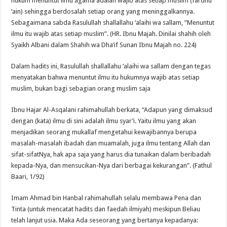
hukum menuntut ilmu agama adalah wajib atas setiap muslim (fardhu
‘ain) sehingga berdosalah setiap orang yang meninggalkannya.
Sebagaimana sabda Rasulullah shallallahu ‘alaihi wa sallam, ”Menuntut
ilmu itu wajib atas setiap muslim”. (HR. Ibnu Majah. Dinilai shahih oleh
Syaikh Albani dalam Shahih wa Dha’if Sunan Ibnu Majah no. 224)
Dalam hadits ini, Rasulullah shallallahu ‘alaihi wa sallam dengan tegas
menyatakan bahwa menuntut ilmu itu hukumnya wajib atas setiap
muslim, bukan bagi sebagian orang muslim saja
Ibnu Hajar Al-Asqalani rahimahullah berkata, “Adapun yang dimaksud
dengan (kata) ilmu di sini adalah ilmu syar’i. Yaitu ilmu yang akan
menjadikan seorang mukallaf mengetahui kewajibannya berupa
masalah-masalah ibadah dan muamalah, juga ilmu tentang Allah dan
sifat-sifatNya, hak apa saja yang harus dia tunaikan dalam beribadah
kepada-Nya, dan mensucikan-Nya dari berbagai kekurangan”. (Fathul
Baari, 1/92)
Imam Ahmad bin Hanbal rahimahullah selalu membawa Pena dan
Tinta (untuk mencatat hadits dan faedah ilmiyah) meskipun Beliau
telah lanjut usia. Maka Ada seseorang yang bertanya kepadanya: