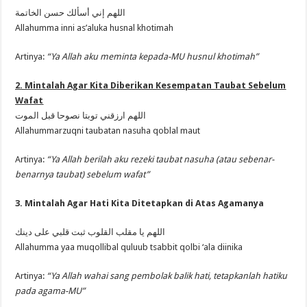
اللهم إني أسألك حسن الخاتمة
Allahumma inni as’aluka husnal khotimah
Artinya:
“Ya Allah aku meminta kepada-MU husnul khotimah”
2. Mintalah Agar Kita Diberikan Kesempatan Taubat Sebelum
Wafat
اللهم ارزقني توبتا نصوحا قبل الموت
Allahummarzuqni taubatan nasuha qoblal maut
Artinya:
“Ya Allah berilah aku rezeki taubat nasuha (atau sebenar-
benarnya taubat) sebelum wafat”
3. Mintalah Agar Hati Kita Ditetapkan di Atas Agamanya
اللهم يا مقلب القلوب ثبت قلبي على دينك
Allahumma yaa muqollibal quluub tsabbit qolbi ‘ala diinika
Artinya:
“Ya Allah wahai sang pembolak balik hati, tetapkanlah hatiku
pada agama-MU”