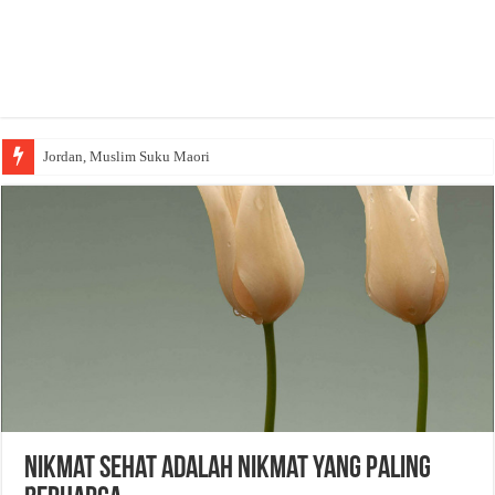
Jordan, Muslim Suku Maori
Wakaf Emas Muktamar
Nikmat sehat adalah nikmat yang paling