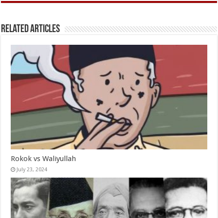
Related Articles
Rokok vs Waliyullah
July 23, 2024