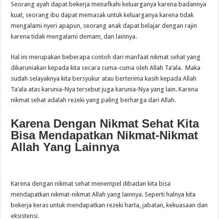
Seorang ayah dapat bekerja menafkahi keluarganya karena badannya
kuat, seorang ibu dapat memasak untuk keluarganya karena tidak
mengalami nyeri apapun, seorang anak dapat belajar dengan rajin
karena tidak mengalami demam, dan lainnya.
Hal ini merupakan beberapa contoh dari manfaat nikmat sehat yang
dikaruniakan kepada kita secara cuma-cuma oleh Allah Ta’ala. Maka
sudah selayaknya kita bersyukur atau berterima kasih kepada Allah
Ta’ala atas karunia-Nya tersebut juga karunia-Nya yang lain. Karena
nikmat sehat adalah rezeki yang paling berharga dari Allah.
Karena Dengan Nikmat Sehat Kita
Bisa Mendapatkan Nikmat-Nikmat
Allah Yang Lainnya
Karena dengan nikmat sehat menempel dibadan kita bisa
mendapatkan nikmat-nikmat Allah yang lainnya. Seperti halnya kita
bekerja keras untuk mendapatkan rezeki harta, jabatan, kekuasaan dan
eksistensi.