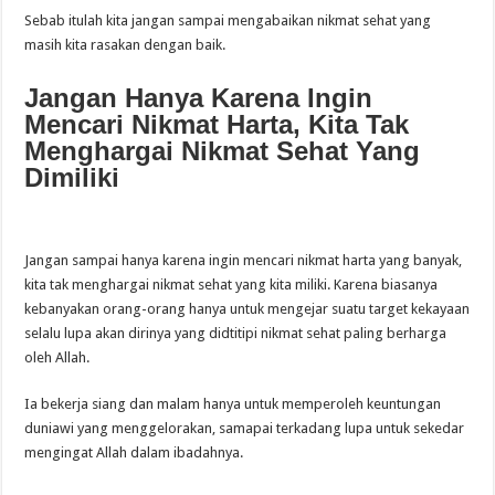
Sebab itulah kita jangan sampai mengabaikan nikmat sehat yang
masih kita rasakan dengan baik.
Jangan Hanya Karena Ingin
Mencari Nikmat Harta, Kita Tak
Menghargai Nikmat Sehat Yang
Dimiliki
Jangan sampai hanya karena ingin mencari nikmat harta yang banyak,
kita tak menghargai nikmat sehat yang kita miliki. Karena biasanya
kebanyakan orang-orang hanya untuk mengejar suatu target kekayaan
selalu lupa akan dirinya yang didtitipi nikmat sehat paling berharga
oleh Allah.
Ia bekerja siang dan malam hanya untuk memperoleh keuntungan
duniawi yang menggelorakan, samapai terkadang lupa untuk sekedar
mengingat Allah dalam ibadahnya.