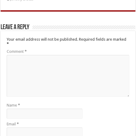
Leave a Reply
Your email address will not be published.
Required fields are marked
*
Comment
*
Name
*
Email
*