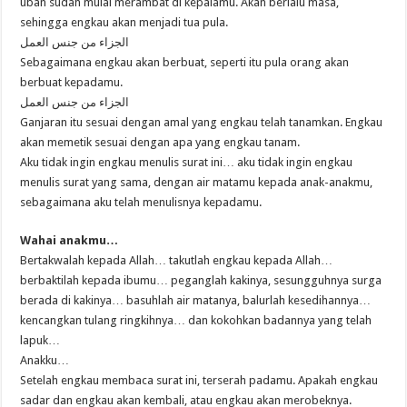
uban sudah mulai merambat di kepalamu. Akan berlalu masa,
sehingga engkau akan menjadi tua pula.
الجزاء من جنس العمل
Sebagaimana engkau akan berbuat, seperti itu pula orang akan
berbuat kepadamu.
الجزاء من جنس العمل
Ganjaran itu sesuai dengan amal yang engkau telah tanamkan. Engkau
akan memetik sesuai dengan apa yang engkau tanam.
Aku tidak ingin engkau menulis surat ini… aku tidak ingin engkau
menulis surat yang sama, dengan air matamu kepada anak-anakmu,
sebagaimana aku telah menulisnya kepadamu.
Wahai anakmu…
Bertakwalah kepada Allah… takutlah engkau kepada Allah…
berbaktilah kepada ibumu… peganglah kakinya, sesungguhnya surga
berada di kakinya… basuhlah air matanya, balurlah kesedihannya…
kencangkan tulang ringkihnya… dan kokohkan badannya yang telah
lapuk…
Anakku…
Setelah engkau membaca surat ini, terserah padamu. Apakah engkau
sadar dan engkau akan kembali, atau engkau akan merobeknya.