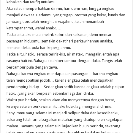
kebaikan dan taufiq untukmu.
Aku selau memperhatikan dirimu, hari demi hari, hingga engkau
menjadi dewasa. Badanmu yang tegap, ototmu yang kekar, kumis dan
jambang tipis telah menghiasi wajahmu, telah menambah
ketampananmu, wahai anakku…
Tatkala itu, aku mulai melirik ke kiri dan ke kanan, demi mencari
pasangan hidupmu, semakin dekat hari perkawinanmu anakku,
semakin dekat pula hari kepergianmu.
Tatkala itu, hatiku serasa teriris-iris, air mataku mengalir, entah apa
rasanya hati ini. Bahagia telah bercampur dengan duka. Tangis telah
bercampur pula dengan tawa.
Bahagia karena engkau mendapatkan pasangan… karena engkau
telah mendapatkan jodoh… karena engkau telah mendapatkan
pendamping hidup… Sedangkan sedih karena engkau adalah pelipur
hatiku, yang akan berpisah sebentar lagi dari diriku.
Waktu pun berlalu, seakan-akan aku menyeretnya dengan berat,
kiranya setelah perkawinan itu, aku tidak lagi mengenal dirimu.
Senyummu yang selama ini menjadi pelipur duka dan kesedihanku,
sekarang telah sirna bagaikan matahari yang ditutupi oleh kegelapan
malam. Tawamu yang selama ini kujadikan buluh perindu, sekarang
telah tenggelam, seperti batu yang dijatuhkan ke dalam kolam yang