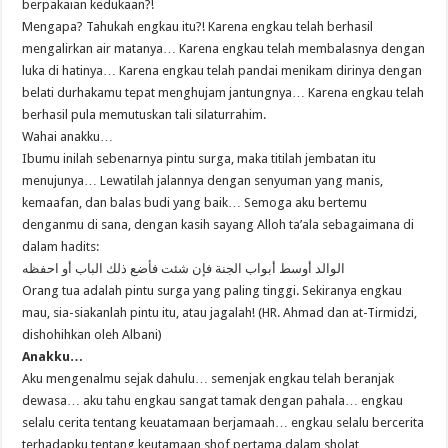
berpakaian kedukaan?!
Mengapa? Tahukah engkau itu?! Karena engkau telah berhasil
mengalirkan air matanya… Karena engkau telah membalasnya dengan
luka di hatinya… Karena engkau telah pandai menikam dirinya dengan
belati durhakamu tepat menghujam jantungnya… Karena engkau telah
berhasil pula memutuskan tali silaturrahim.
Wahai anakku…
Ibumu inilah sebenarnya pintu surga, maka titilah jembatan itu
menujunya… Lewatilah jalannya dengan senyuman yang manis,
kemaafan, dan balas budi yang baik… Semoga aku bertemu
denganmu di sana, dengan kasih sayang Alloh ta’ala sebagaimana di
dalam hadits:
الوالد أوسط أبواب الجنة فإن شئت فأضع ذلك الباب أو احفظه
Orang tua adalah pintu surga yang paling tinggi. Sekiranya engkau
mau, sia-siakanlah pintu itu, atau jagalah! (HR. Ahmad dan at-Tirmidzi,
dishohihkan oleh Albani)
Anakku…
Aku mengenalmu sejak dahulu… semenjak engkau telah beranjak
dewasa… aku tahu engkau sangat tamak dengan pahala… engkau
selalu cerita tentang keuatamaan berjamaah… engkau selalu bercerita
terhadapku tentang keutamaan shof pertama dalam sholat