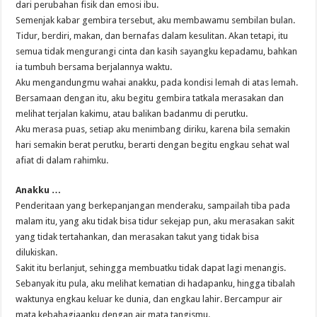
dari perubahan fisik dan emosi ibu.
Semenjak kabar gembira tersebut, aku membawamu sembilan bulan.
Tidur, berdiri, makan, dan bernafas dalam kesulitan. Akan tetapi, itu
semua tidak mengurangi cinta dan kasih sayangku kepadamu, bahkan
ia tumbuh bersama berjalannya waktu.
Aku mengandungmu wahai anakku, pada kondisi lemah di atas lemah.
Bersamaan dengan itu, aku begitu gembira tatkala merasakan dan
melihat terjalan kakimu, atau balikan badanmu di perutku.
Aku merasa puas, setiap aku menimbang diriku, karena bila semakin
hari semakin berat perutku, berarti dengan begitu engkau sehat wal
afiat di dalam rahimku.
Anakku …
Penderitaan yang berkepanjangan menderaku, sampailah tiba pada
malam itu, yang aku tidak bisa tidur sekejap pun, aku merasakan sakit
yang tidak tertahankan, dan merasakan takut yang tidak bisa
dilukiskan.
Sakit itu berlanjut, sehingga membuatku tidak dapat lagi menangis.
Sebanyak itu pula, aku melihat kematian di hadapanku, hingga tibalah
waktunya engkau keluar ke dunia, dan engkau lahir. Bercampur air
mata kebahagiaanku dengan air mata tangismu.