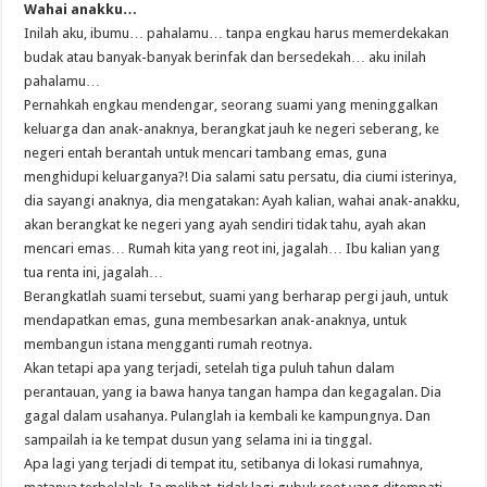
Wahai anakku…
Inilah aku, ibumu… pahalamu… tanpa engkau harus memerdekakan
budak atau banyak-banyak berinfak dan bersedekah… aku inilah
pahalamu…
Pernahkah engkau mendengar, seorang suami yang meninggalkan
keluarga dan anak-anaknya, berangkat jauh ke negeri seberang, ke
negeri entah berantah untuk mencari tambang emas, guna
menghidupi keluarganya?! Dia salami satu persatu, dia ciumi isterinya,
dia sayangi anaknya, dia mengatakan: Ayah kalian, wahai anak-anakku,
akan berangkat ke negeri yang ayah sendiri tidak tahu, ayah akan
mencari emas… Rumah kita yang reot ini, jagalah… Ibu kalian yang
tua renta ini, jagalah…
Berangkatlah suami tersebut, suami yang berharap pergi jauh, untuk
mendapatkan emas, guna membesarkan anak-anaknya, untuk
membangun istana mengganti rumah reotnya.
Akan tetapi apa yang terjadi, setelah tiga puluh tahun dalam
perantauan, yang ia bawa hanya tangan hampa dan kegagalan. Dia
gagal dalam usahanya. Pulanglah ia kembali ke kampungnya. Dan
sampailah ia ke tempat dusun yang selama ini ia tinggal.
Apa lagi yang terjadi di tempat itu, setibanya di lokasi rumahnya,