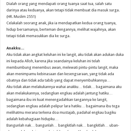
Dialah orang yang mendapati orang tuanya saat tua, salah satu
darinya atau keduanya, akan tetapi tidak membuat dia masuk surga.
(HR. Muslim 2551)
Celakalah seorang anak, jika ia mendapatkan kedua orang tuanya,
hidup bersamanya, berteman dengannya, melihat wajahnya, akan
tetapi tidak memasukkan dia ke surga.
Anakku…
Aku tidak akan angkat keluhan ini ke langit, aku tidak akan adukan duka
ini kepada Alloh, karena jika seandainya keluhan ini telah
membumbung menembus awan, melewati pintu-pintu langit, maka
akan menimpamu kebinasaan dan kesengsaraan, yang tidak ada
obatnya dan tidak ada tabib yang dapat menyembuhkannya…
Aku tidak akan melakukannya wahai anakku… tidak… bagaimana aku
akan melakukannya, sedangkan engkau adalah jantung hatiku…
bagaimana ibu ini kuat menengadahkan tangannya ke langit,
sedangkan engkau adalah pelipur lara hatiku… bagaimana ibu tega
melihatmu merana terkena doa mustajab, padahal engkau bagiku
adalah kebahagiaan hidupku…
Bangunlah nak… bangunlah… bangkitlah nak… bangkitlah… uban-