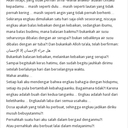
Akan tetapi, yang tidak pernah sirna -wahai anakku- adalah cintaku
kepadamu… masih seperti dulu… masih seperti lautan yang tidak
pernah kering… masih seperti angin yang tidak pernah berhenti…
Sekiranya engkau dimuliakan satu hari saja oleh seseorang, niscaya
engkau akan balas kebaikan dengan kebaikan, sedangkan ibumu,
mana balas budimu, mana balasan baikmu?! bukankah air susu
seharusnya dibalas dengan air serupa?! bukan sebaliknya air susu
dibalas dengan air tuba?! Dan bukankah Alloh ta’ala, telah berfirman:
هل جزاء الإحسان إلا الإحسان
Bukankah balasan kebaikan, melainkan kebaikan yang serupa?!
Sampai begitukah keras hatimu, dan sudah begitu jauhkah dirimu
setelah berlalunya hari dan berselangnya waktu.
Wahai anakku…
Setiap kali aku mendengar bahwa engkau bahagia dengan hidupmu,
setiap itu pula bertambah kebahagiaanku. Bagaimana tidak?! Karena
engkau adalah buah dari kedua tanganku… Engkau adalah hasil dari
keletihanku… Engkaulah laba dari semua usahaku…
Dosa apakah yang telah ku perbuat, sehingga engkau jadikan diriku
musuh bebuyutanmu?!
Pernahkah suatu hari aku salah dalam bergaul denganmu?!
Atau pernahkah aku berbuat lalai dalam melayanimu?!