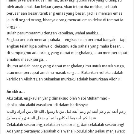
matanya terbelalak. Ia melihat, tidak lagi gubuk reot yang ditempati
oleh anak-anak dan keluarganya. Akan tetapi dia melihat, sebuah
perusahaan besar, tambang emas yang besar. Jadi ia mencari emas
jauh di negeri orang, kiranya orang mencari emas dekat di tempat ia
tinggal.
Itulah perumpaanmu dengan kebaikan, wahai anakku…
Engkau berletih mencari pahala… engkau telah beramal banyak… tapi
engkau telah lupa bahwa di dekatmu ada pahala yang maha besar…
di sampingmu ada orang yang dapat menghalangi atau mempercepat
amalmu masuk surga…
Ibumu adalah orang yang dapat menghalangimu untuk masuk surga,
atau mempercepat amalmu masuk surga… Bukankah ridloku adalah
keridloan Alloh?! Dan bukankan murkaku adalah kemurkaan Alloh?!
Anakku…
Aku takut, engkaulah yang dimaksud oleh Nabi Muhammad -
shollallohu alaihi wasallam- di dalam haditsnya:
رغم أنفه ثم رغم أنفه ثم رغم أنفه قيل من يا رسول الله قال من أدرك والديه
عند الكبر أحدهما أو كليهما ثم لم يدخل الجنة (رواه مسلم)
Celakalah seseorang, celakalah seseorang, dan celakalah seseorang!
Ada yang bertanya: Siapakah dia wahai Rosululloh? Beliau menjawab: