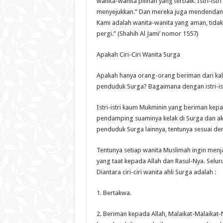
wanita-wanita pilihan yang terbaik. Istri-
menyejukkan.” Dan mereka juga mendendangka
Kami adalah wanita-wanita yang aman, tidak 
pergi.” (Shahih Al Jami’ nomor 1557)
Apakah Ciri-Ciri Wanita Surga
Apakah hanya orang-orang beriman dari kala
penduduk Surga? Bagaimana dengan istri-is
Istri-istri kaum Mukminin yang beriman kepa
pendamping suaminya kelak di Surga dan a
penduduk Surga lainnya, tentunya sesuai de
Tentunya setiap wanita Muslimah ingin menja
yang taat kepada Allah dan Rasul-Nya. Seluru
Diantara ciri-ciri wanita ahli Surga adalah :
1. Bertakwa.
2. Beriman kepada Allah, Malaikat-Malaikat-