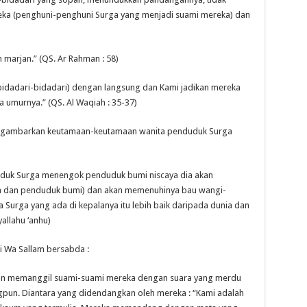
eka (penghuni-penghuni Surga yang menjadi suami mereka) dan
 marjan.” (QS. Ar Rahman : 58)
idadari-bidadari) dengan langsung dan Kami jadikan mereka
 umurnya.” (QS. Al Waqiah : 35-37)
menggambarkan keutamaan-keutamaan wanita penduduk Surga
uduk Surga menengok penduduk bumi niscaya dia akan
a dan penduduk bumi) dan akan memenuhinya bau wangi-
 Surga yang ada di kepalanya itu lebih baik daripada dunia dan
yallahu ‘anhu)
ihi Wa Sallam bersabda :
akan memanggil suami-suami mereka dengan suara yang merdu
gpun. Diantara yang didendangkan oleh mereka : “Kami adalah