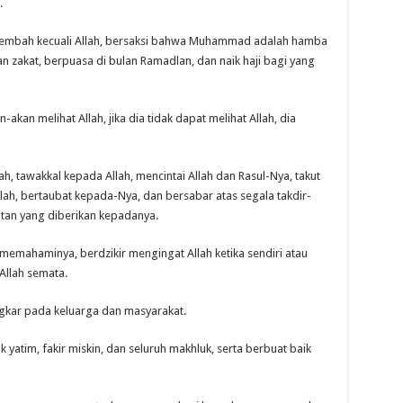
.
disembah kecuali Allah, bersaksi bahwa Muhammad adalah hamba
n zakat, berpuasa di bulan Ramadlan, dan naik haji bagi yang
-akan melihat Allah, jika dia tidak dapat melihat Allah, dia
h, tawakkal kepada Allah, mencintai Allah dan Rasul-Nya, takut
ah, bertaubat kepada-Nya, dan bersabar atas segala takdir-
atan yang diberikan kepadanya.
emahaminya, berdzikir mengingat Allah ketika sendiri atau
llah semata.
gkar pada keluarga dan masyarakat.
k yatim, fakir miskin, dan seluruh makhluk, serta berbuat baik