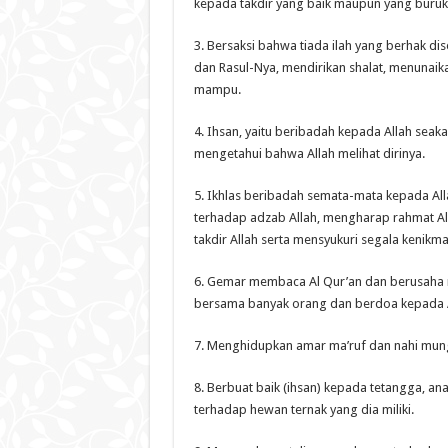
kepada takdir yang baik maupun yang buruk
3. Bersaksi bahwa tiada ilah yang berhak 
dan Rasul-Nya, mendirikan shalat, menunaika
mampu.
4. Ihsan, yaitu beribadah kepada Allah seakan
mengetahui bahwa Allah melihat dirinya.
5. Ikhlas beribadah semata-mata kepada Alla
terhadap adzab Allah, mengharap rahmat All
takdir Allah serta mensyukuri segala kenikm
6. Gemar membaca Al Qur’an dan berusaha m
bersama banyak orang dan berdoa kepada A
7. Menghidupkan amar ma’ruf dan nahi mun
8. Berbuat baik (ihsan) kepada tetangga, ana
terhadap hewan ternak yang dia miliki.