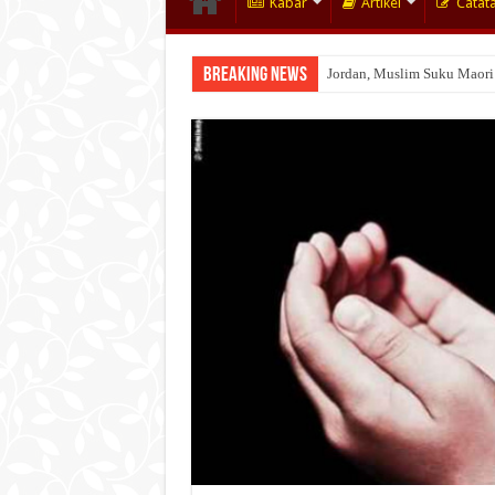
Kabar
Artikel
Catat
Breaking News
Jordan, Muslim Suku Maori
Wakaf Emas Muktamar