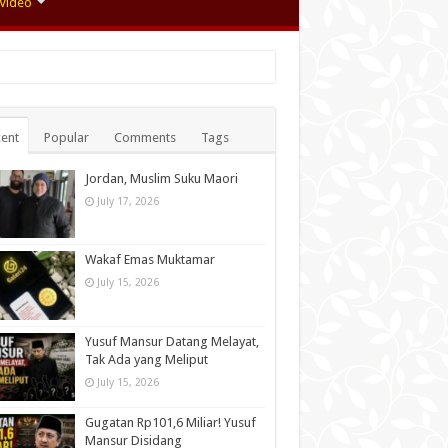
Video
ent
Popular
Comments
Tags
Jordan, Muslim Suku Maori
July 17, 2026
Wakaf Emas Muktamar
July 15, 2026
Yusuf Mansur Datang Melayat,
Tak Ada yang Meliput
July 15, 2026
Gugatan Rp101,6 Miliar! Yusuf
Mansur Disidang