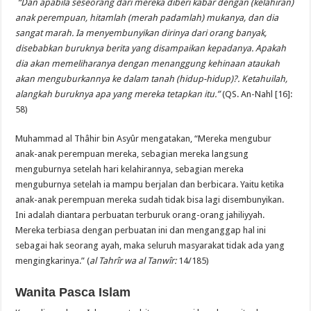
“Dan apabila seseorang dari mereka diberi kabar dengan (kelahiran)
anak perempuan, hitamlah (merah padamlah) mukanya, dan dia
sangat marah. Ia menyembunyikan dirinya dari orang banyak,
disebabkan buruknya berita yang disampaikan kepadanya. Apakah
dia akan memeliharanya dengan menanggung kehinaan ataukah
akan menguburkannya ke dalam tanah (hidup-hidup)?. Ketahuilah,
alangkah buruknya apa yang mereka tetapkan itu.”
(QS. An-Nahl [16]:
58)
Muhammad al Thâhir bin Asyûr mengatakan, “Mereka mengubur
anak-anak perempuan mereka, sebagian mereka langsung
menguburnya setelah hari kelahirannya, sebagian mereka
menguburnya setelah ia mampu berjalan dan berbicara. Yaitu ketika
anak-anak perempuan mereka sudah tidak bisa lagi disembunyikan.
Ini adalah diantara perbuatan terburuk orang-orang jahiliyyah.
Mereka terbiasa dengan perbuatan ini dan menganggap hal ini
sebagai hak seorang ayah, maka seluruh masyarakat tidak ada yang
mengingkarinya.” (
al Tahrîr wa al Tanwîr:
14/185)
Wanita Pasca Islam