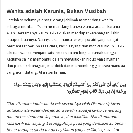
Wanita adalah Karunia, Bukan Musibah
Setelah sebelumnya orang-orang jahiliyah memandang wanita
sebagai musibah, Islam memandang bahwa wanita adalah karunia
Allah. Bersamanya kaum laki-laki akan mendapat ketenangan, lahir
maupun batinnya. Darinya akan muncul energi positif yang sangat
bermanfaat berupa rasa cinta, kasih sayang dan motivasi hidup. Laki-
laki dan wanita menjadi satu entitas dalam bingkai rumah tangga.
Kedunya saling membantu dalam mewujudkan hidup yang nyaman
dan penuh kebahagian, mendidik dan membimbing generasi manusia
yang akan datang. Allah berfirman,
وَمِنْ آيَاتِهِ أَنْ خَلَقَ لَكُمْ مِنْ أَنْفُسِكُمْ أَزْوَاجًا لِتَسْكُنُوا إِلَيْهَا وَجَعَلَ بَيْنَكُمْ مَوَدَّةً
وَرَحْمَةً إِنَّ فِي ذَلِكَ لَآيَاتٍ لِقَوْمٍ يَتَفَكَّرُونَ
“Dan di antara tanda-tanda kekuasaan-Nya ialah Dia menciptakan
untukmu isteri-isteri dari jenismu sendiri, supaya kamu cenderung
dan merasa tenteram kepadanya, dan dijadikan-Nya diantaramu
rasa kasih dan sayang. Sesungguhnya pada yang demikian itu benar-
benar terdapat tanda-tanda bagi kaum yang berfikir.”
(QS. Al Rûm