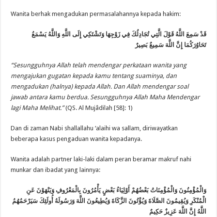
Wanita berhak mengadukan permasalahannya kepada hakim:
قَدْ سَمِعَ اللَّهُ قَوْلَ الَّتِي تُجَادِلُكَ فِي زَوْجِهَا وَتَشْتَكِي إِلَى اللَّهِ وَاللَّهُ يَسْمَعُ
تَحَاوُرَكُمَا إِنَّ اللَّهَ سَمِيعٌ بَصِيرٌ
“Sesungguhnya Allah telah mendengar perkataan wanita yang
mengajukan gugatan kepada kamu tentang suaminya, dan
mengadukan (halnya) kepada Allah. Dan Allah mendengar soal
jawab antara kamu berdua. Sesungguhnya Allah Maha Mendengar
lagi Maha Melihat.”
(QS. Al Mujâdilah [58]: 1)
Dan di zaman Nabi shallallahu ‘alaihi wa sallam, diriwayatkan
beberapa kasus pengaduan wanita kepadanya.
Wanita adalah partner laki-laki dalam peran beramar makruf nahi
munkar dan ibadat yang lainnya:
وَالْمُؤْمِنُونَ وَالْمُؤْمِنَاتُ بَعْضُهُمْ أَوْلِيَاءُ بَعْضٍ يَأْمُرُونَ بِالْمَعْرُوفِ وَيَنْهَوْنَ عَنِ
الْمُنْكَرِ وَيُقِيمُونَ الصَّلَاةَ وَيُؤْتُونَ الزَّكَاةَ وَيُطِيعُونَ اللَّهَ وَرَسُولَهُ أُولَئِكَ سَيَرْحَمُهُمُ
اللَّهُ إِنَّ اللَّهَ عَزِيزٌ حَكِيمٌ