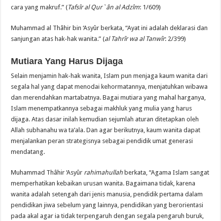
cara yang makruf.” (
Tafsîr al Qur`ân al Adzîm
: 1/609)
Muhammad al Thâhir bin ‘Asyûr berkata, “Ayat ini adalah deklarasi dan
sanjungan atas hak-hak wanita.” (
al Tahrîr wa al Tanwîr
: 2/399)
Mutiara Yang Harus Dijaga
Selain menjamin hak-hak wanita, Islam pun menjaga kaum wanita dari
segala hal yang dapat menodai kehormatannya, menjatuhkan wibawa
dan merendahkan martabatnya. Bagai mutiara yang mahal harganya,
Islam menempatkannya sebagai makhluk yang mulia yang harus
dijaga. Atas dasar inilah kemudian sejumlah aturan ditetapkan oleh
Allah subhanahu wa ta’ala. Dan agar berikutnya, kaum wanita dapat
menjalankan peran strategisnya sebagai pendidik umat generasi
mendatang.
Muhammad Thâhir ‘Asyûr
rahimahullah
berkata, “Agama Islam sangat
memperhatikan kebaikan urusan wanita. Bagaimana tidak, karena
wanita adalah setengah dari jenis manusia, pendidik pertama dalam
pendidikan jiwa sebelum yang lainnya, pendidikan yang berorientasi
pada akal agar ia tidak terpengaruh dengan segala pengaruh buruk,