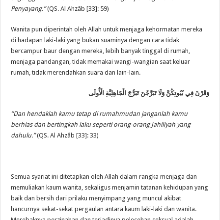
Penyayang.”
(QS. Al Ahzâb [33]: 59)
Wanita pun diperintah oleh Allah untuk menjaga kehormatan mereka
di hadapan laki-laki yang bukan suaminya dengan cara tidak
bercampur baur dengan mereka, lebih banyak tinggal di rumah,
menjaga pandangan, tidak memakai wangi-wangian saat keluar
rumah, tidak merendahkan suara dan lain-lain.
وَقَرْنَ فِي بُيُوتِكُنَّ وَلَا تَبَرَّجْنَ تَبَرُّجَ الْجَاهِلِيَّةِ الْأُولَى
“Dan hendaklah kamu tetap di rumahmudan janganlah kamu
berhias dan bertingkah laku seperti orang-orang Jahiliyah yang
dahulu.”
(QS. Al Ahzâb [33]: 33)
Semua syariat ini ditetapkan oleh Allah dalam rangka menjaga dan
memuliakan kaum wanita, sekaligus menjamin tatanan kehidupan yang
baik dan bersih dari prilaku menyimpang yang muncul akibat
hancurnya sekat-sekat pergaulan antara kaum laki-laki dan wanita.
Merebaknya perzinahan dan terjadinya pelecehan seksual adalah