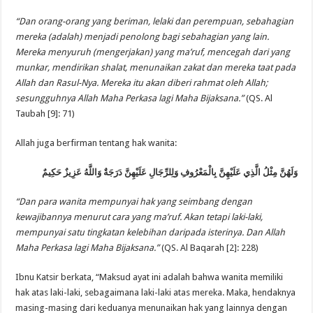
“Dan orang-orang yang beriman, lelaki dan perempuan, sebahagian
mereka (adalah) menjadi penolong bagi sebahagian yang lain.
Mereka menyuruh (mengerjakan) yang ma’ruf, mencegah dari yang
munkar, mendirikan shalat, menunaikan zakat dan mereka taat pada
Allah dan Rasul-Nya. Mereka itu akan diberi rahmat oleh Allah;
sesungguhnya Allah Maha Perkasa lagi Maha Bijaksana.”
(QS. Al
Taubah [9]: 71)
Allah juga berfirman tentang hak wanita:
وَلَهُنَّ مِثْلُ الَّذِي عَلَيْهِنَّ بِالْمَعْرُوفِ وَلِلرِّجَالِ عَلَيْهِنَّ دَرَجَةٌ وَاللَّهُ عَزِيزٌ حَكِيمٌ
“Dan para wanita mempunyai hak yang seimbang dengan
kewajibannya menurut cara yang ma’ruf. Akan tetapi laki-laki,
mempunyai satu tingkatan kelebihan daripada isterinya. Dan Allah
Maha Perkasa lagi Maha Bijaksana.”
(QS. Al Baqarah [2]: 228)
Ibnu Katsir berkata, “Maksud ayat ini adalah bahwa wanita memiliki
hak atas laki-laki, sebagaimana laki-laki atas mereka. Maka, hendaknya
masing-masing dari keduanya menunaikan hak yang lainnya dengan