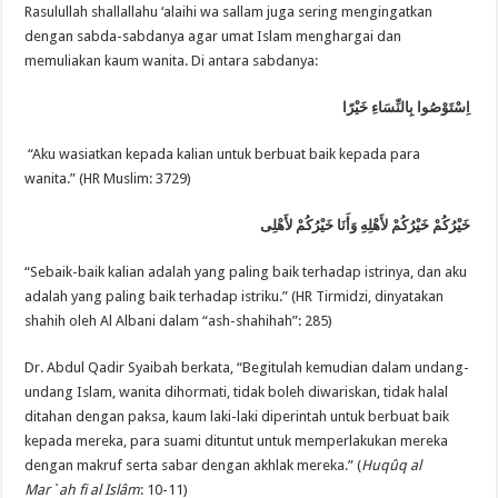
Rasulullah shallallahu ‘alaihi wa sallam juga sering mengingatkan
dengan sabda-sabdanya agar umat Islam menghargai dan
memuliakan kaum wanita. Di antara sabdanya:
اِسْتَوْصُوا بِالنِّسَاءِ خَيْرًا
“Aku wasiatkan kepada kalian untuk berbuat baik kepada para
wanita.” (HR Muslim: 3729)
خَيْرُكُمْ خَيْرُكُمْ لأَهْلِهِ وَأَنَا خَيْرُكُمْ لأَهْلِى
“Sebaik-baik kalian adalah yang paling baik terhadap istrinya, dan aku
adalah yang paling baik terhadap istriku.” (HR Tirmidzi, dinyatakan
shahih oleh Al Albani dalam “ash-shahihah”: 285)
Dr. Abdul Qadir Syaibah berkata, “Begitulah kemudian dalam undang-
undang Islam, wanita dihormati, tidak boleh diwariskan, tidak halal
ditahan dengan paksa, kaum laki-laki diperintah untuk berbuat baik
kepada mereka, para suami dituntut untuk memperlakukan mereka
dengan makruf serta sabar dengan akhlak mereka.” (
Huqûq al
Mar`ah fi al Islâm
: 10-11)