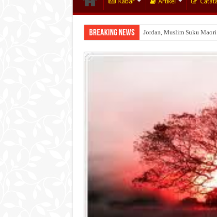
Kabar
Artikel
Catat
Breaking News
Jordan, Muslim Suku Maori
Wakaf Emas Muktamar