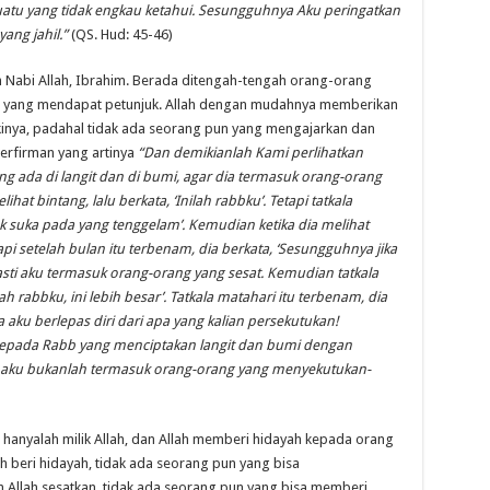
tu yang tidak engkau ketahui. Sesungguhnya Aku peringatkan
ang jahil.”
(QS. Hud: 45-46)
h Nabi Allah, Ibrahim. Berada ditengah-tengah orang-orang
ng yang mendapat petunjuk. Allah dengan mudahnya memberikan
inya, padahal tidak ada seorang pun yang mengajarkan dan
erfirman yang artinya
“Dan demikianlah Kami perlihatkan
 ada di langit dan di bumi, agar dia termasuk orang-orang
ihat bintang, lalu berkata, ‘Inilah rabbku’. Tetapi tatkala
dak suka pada yang tenggelam’. Kemudian ketika dia melihat
etapi setelah bulan itu terbenam, dia berkata, ‘Sesungguhnya jika
ti aku termasuk orang-orang yang sesat. Kemudian tatkala
lah rabbku, ini lebih besar’. Tatkala matahari itu terbenam, dia
ku berlepas diri dari apa yang kalian persekutukan!
epada Rabb yang menciptakan langit dan bumi dengan
aku bukanlah termasuk orang-orang yang menyekutukan-
yah hanyalah milik Allah, dan Allah memberi hidayah kepada orang
h beri hidayah, tidak ada seorang pun yang bisa
 Allah sesatkan, tidak ada seorang pun yang bisa memberi