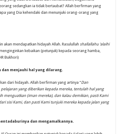
orang sedangkan ia tidak bertaubat? Allah berfirman yang
iapa yang Dia kehendaki dan menunjuki orang-orang yang
n akan mendapatkan hidayah Allah. Rasulullah
shallallahu ‘alaihi
h menginginkan kebaikan (petunjuk) kepada seorang hamba,
R Bukhori)
dan menjauhi hal yang dilarang.
n dari hidayah. Allah berfirman yang artinya “
Dan
elajaran yang diberikan kepada mereka, tentulah hal yang
ebih menguatkan (iman mereka),
dan kalau demikian, pasti Kami
ri sisi Kami,
dan pasti Kami tunjuki mereka kepada jalan yang
entadaburinya dan mengamalkannya.
Al Quran ini memberikan petunjuk kepada (jalan) yang lebih