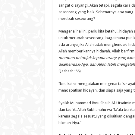
sangat disayangi. Akan tetapi, segala cara 
seseorang yang baik. Sebenarnya apa yang 
merubah seseorang?
Mengenai hal ini, perlu kita ketahui, hidayah
untuk merubah seseorang, bagaimana pun ker
ada artinya jika Allah tidak menghendaki h
Allah memberikannya hidayah. Allah berfirm
memberi petunjuk kepada orang yang kamu 
dikehendaki-Nya, dan Alloh lebih mengeta
Qashash: 56).
Ibnu katsir mengatakan mengenai tafsir ayat
mendapatkan hidayah, dan siapa saja yang 
Syaikh Muhammad ibnu Shalih Al-Utsaimin m
dan taufik. Allah Subhanahu wa Ta’ala beri
karena segala sesuatu yang dikaitkan denga
hikmah-Nya.”