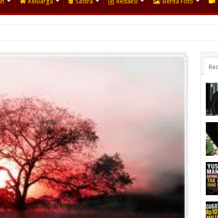
an
Keluarga
Sastra
Redaksi
Berita Foto
Rec