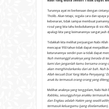
Nabi Yang Mulia Sendiri Tidak Dapat M
Turunnya ayat ini berkenaan dengan cintany
Tholib. Akan tetapi, segala cara dan upaya
kebenaran, tidak sampai membuat pamanny
rosul yang kita tahu kedudukannya di sisi 
apalagi kita yang keimanannya sangat jauh 
Tidakkah kita melihat perjuangan Nabi All
mencapai 950 tahun tidak dapat menjadikan
keturunannya sendiri pun ia tidak dapat men
Nuh memanggil anaknya yang berada di tem
kami dan janganlah kamu bersama orang-ora
akan menghindarkanku dari air bah. Nuh berk
Allah kecuali Dzat Yang Maha Penyayang.’
anak itu termasuk orang-orang yang diten
Melihat anaknya yang tenggelam, Nabi Nuh b
Rabbku, sesungguhnya anakku termasuk kel
dan Engkau adalah Hakim yang seadil-adiln
termasuk keluargamu (yang diselamatkan)