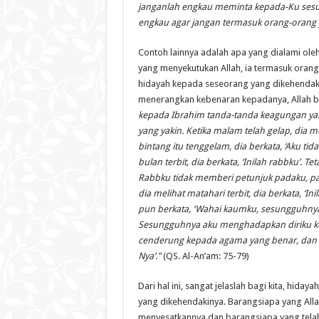
janganlah engkau meminta kepada-Ku sesua
engkau agar jangan termasuk orang-orang y
Contoh lainnya adalah apa yang dialami ole
yang menyekutukan Allah, ia termasuk ora
hidayah kepada seseorang yang dikehendak
menerangkan kebenaran kepadanya, Allah b
kepada Ibrahim tanda-tanda keagungan yang
yang yakin. Ketika malam telah gelap, dia mel
bintang itu tenggelam, dia berkata, ‘Aku ti
bulan terbit, dia berkata, ‘Inilah rabbku’. T
Rabbku tidak memberi petunjuk padaku, pas
dia melihat matahari terbit, dia berkata, ‘Ini
pun berkata, ‘Wahai kaumku, sesungguhnya a
Sesungguhnya aku menghadapkan diriku k
cenderung kepada agama yang benar, dan 
Nya’.”
(QS. Al-An’am: 75-79)
Dari hal ini, sangat jelaslah bagi kita, hida
yang dikehendakinya. Barangsiapa yang Alla
menyesatkannya dan barangsiapa yang telah