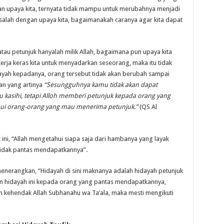
dan upaya kita, ternyata tidak mampu untuk merubahnya menjadi
salah dengan upaya kita, bagaimanakah caranya agar kita dapat
 atau petunjuk hanyalah milik Allah, bagaimana pun upaya kita
ja keras kita untuk menyadarkan seseorang, maka itu tidak
idayah kepadanya, orang tersebut tidak akan berubah sampai
an yang artinya
“Sesungguhnya kamu tidak akan dapat
kasihi, tetapi Alloh memberi petunjuk kepada orang yang
hui orang-orang yang mau menerima petunjuk.”
(QS Al
 ini, “Allah mengetahui siapa saja dari hambanya yang layak
tidak pantas mendapatkannya”.
enerangkan, “Hidayah di sini maknanya adalah hidayah petunjuk
kan hidayah ini kepada orang yang pantas mendapatkannya,
n kehendak Allah Subhanahu wa Ta’ala, maka mesti mengikuti