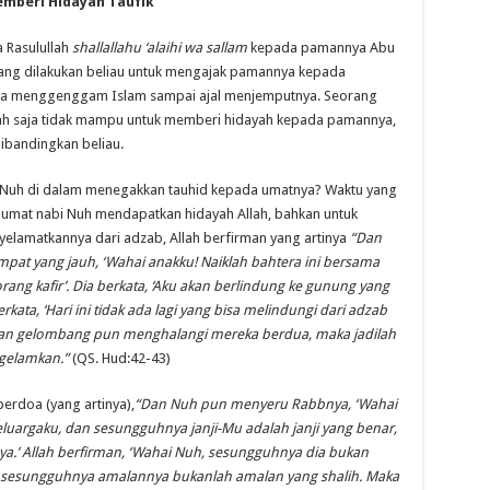
emberi Hidayah Taufik
a Rasulullah
shallallahu ‘alaihi wa sallam
kepada pamannya Abu
 yang dilakukan beliau untuk mengajak pamannya kepada
a menggenggam Islam sampai ajal menjemputnya. Seorang
Allah saja tidak mampu untuk memberi hidayah kepada pamannya,
dibandingkan beliau.
ah Nuh di dalam menegakkan tauhid kepada umatnya? Waktu yang
 umat nabi Nuh mendapatkan hidayah Allah, bahkan untuk
yelamatkannya dari adzab, Allah berfirman yang artinya
“Dan
pat yang jauh, ‘Wahai anakku!
Naiklah bahtera ini bersama
ng kafir’. Dia berkata, ‘Aku akan berlindung ke gunung yang
ata, ‘Hari ini tidak ada lagi yang bisa melindungi dari adzab
 Dan gelombang pun menghalangi mereka berdua, maka jadilah
ggelamkan.”
(QS. Hud:42-43)
erdoa (yang artinya),
“Dan Nuh pun menyeru Rabbnya, ‘Wahai
uargaku, dan sesungguhnya janji-Mu adalah janji yang benar,
ya.’ Allah berfirman, ‘Wahai Nuh, sesungguhnya dia bukan
, sesungguhnya amalannya bukanlah amalan yang shalih. Maka