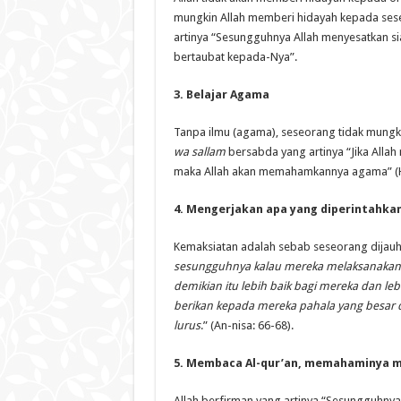
mungkin Allah memberi hidayah kepada sese
artinya “Sesungguhnya Allah menyesatkan s
bertaubat kepada-Nya”.
3.
Belajar Agama
Tanpa ilmu (agama), seseorang tidak mungki
wa sallam
bersabda yang artinya “Jika Alla
maka Allah akan memahamkannya agama” (H
4.
Mengerjakan apa yang diperintahkan 
Kemaksiatan adalah sebab seseorang dijauhka
sesungguhnya kalau mereka melaksanakan p
demikian itu lebih baik bagi mereka dan l
berikan kepada mereka pahala yang besar da
lurus
.” (An-nisa: 66-68).
5.
Membaca Al-qur’an, memahaminya m
Allah berfirman yang artinya “Sesungguhnya 