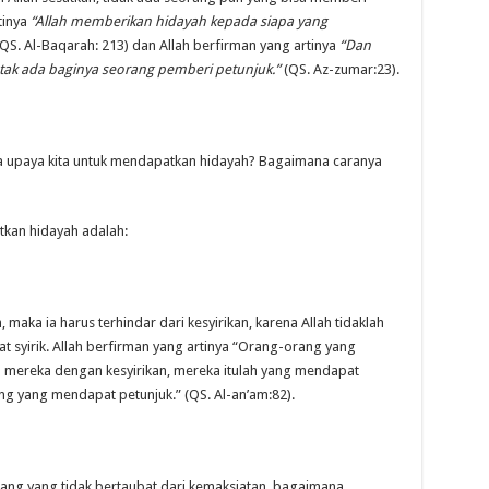
tinya
“Allah memberikan hidayah kepada siapa yang
QS. Al-Baqarah: 213) dan Allah berfirman yang artinya
“
Dan
 tak ada baginya seorang pemberi petunjuk.”
(QS. Az-zumar:23).
na upaya kita untuk mendapatkan hidayah? Bagaimana caranya
kan hidayah adalah:
aka ia harus terhindar dari kesyirikan, karena Allah tidaklah
syirik. Allah berfirman yang artinya “Orang-orang yang
mereka dengan kesyirikan, mereka itulah yang mendapat
g yang mendapat petunjuk.” (QS. Al-an’am:82).
ang yang tidak bertaubat dari kemaksiatan, bagaimana