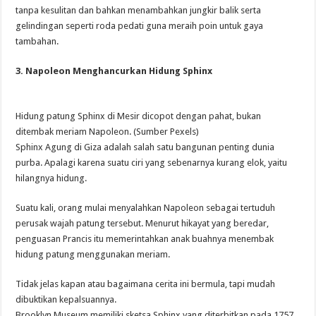
tanpa kesulitan dan bahkan menambahkan jungkir balik serta
gelindingan seperti roda pedati guna meraih poin untuk gaya
tambahan.
3. Napoleon Menghancurkan Hidung Sphinx
Hidung patung Sphinx di Mesir dicopot dengan pahat, bukan
ditembak meriam Napoleon. (Sumber Pexels)
Sphinx Agung di Giza adalah salah satu bangunan penting dunia
purba. Apalagi karena suatu ciri yang sebenarnya kurang elok, yaitu
hilangnya hidung.
Suatu kali, orang mulai menyalahkan Napoleon sebagai tertuduh
perusak wajah patung tersebut. Menurut hikayat yang beredar,
penguasan Prancis itu memerintahkan anak buahnya menembak
hidung patung menggunakan meriam.
Tidak jelas kapan atau bagaimana cerita ini bermula, tapi mudah
dibuktikan kepalsuannya.
Brooklyn Museum memiliki sketsa Sphinx yang diterbitkan pada 1757.