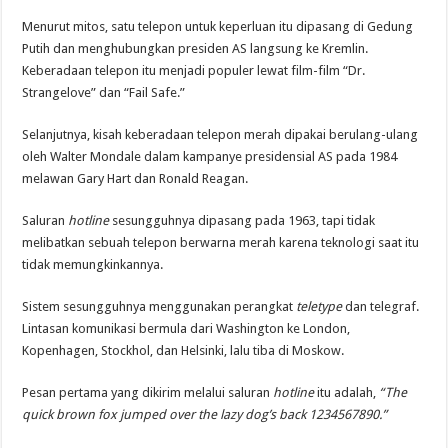
Menurut mitos, satu telepon untuk keperluan itu dipasang di Gedung
Putih dan menghubungkan presiden AS langsung ke Kremlin.
Keberadaan telepon itu menjadi populer lewat film-film “Dr.
Strangelove” dan “Fail Safe.”
Selanjutnya, kisah keberadaan telepon merah dipakai berulang-ulang
oleh Walter Mondale dalam kampanye presidensial AS pada 1984
melawan Gary Hart dan Ronald Reagan.
Saluran
hotline
sesungguhnya dipasang pada 1963, tapi tidak
melibatkan sebuah telepon berwarna merah karena teknologi saat itu
tidak memungkinkannya.
Sistem sesungguhnya menggunakan perangkat
teletype
dan telegraf.
Lintasan komunikasi bermula dari Washington ke London,
Kopenhagen, Stockhol, dan Helsinki, lalu tiba di Moskow.
Pesan pertama yang dikirim melalui saluran
hotline
itu adalah,
“The
quick brown fox jumped over the lazy dog’s back 1234567890.”