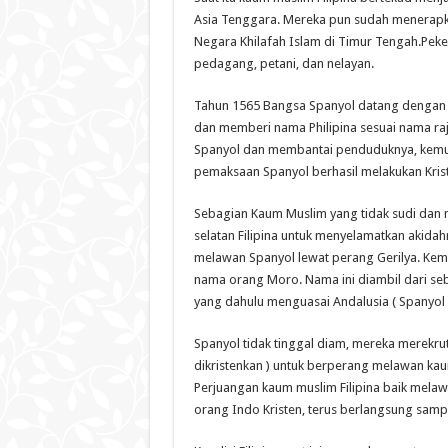
Asia Tenggara. Mereka pun sudah menerapk
Negara Khilafah Islam di Timur Tengah.Peker
pedagang, petani, dan nelayan.
Tahun 1565 Bangsa Spanyol datang dengan mi
dan memberi nama Philipina sesuai nama raja
Spanyol dan membantai penduduknya, kem
pemaksaan Spanyol berhasil melakukan Kriste
Sebagian Kaum Muslim yang tidak sudi dan mer
selatan Filipina untuk menyelamatkan akida
melawan Spanyol lewat perang Gerilya. Ke
nama orang Moro. Nama ini diambil dari s
yang dahulu menguasai Andalusia ( Spanyol 
Spanyol tidak tinggal diam, mereka merekrut
dikristenkan ) untuk berperang melawan k
Perjuangan kaum muslim Filipina baik mela
orang Indo Kristen, terus berlangsung samp