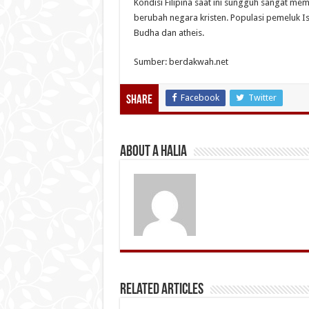
Kondisi Filipina saat ini sungguh sangat m
berubah negara kristen. Populasi pemeluk I
Budha dan atheis.
Sumber: berdakwah.net
Facebook
Twitter
Share
About A Halia
Related Articles