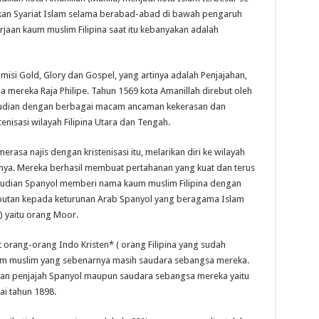
an Syariat Islam selama berabad-abad di bawah pengaruh
jaan kaum muslim Filipina saat itu kebanyakan adalah
si Gold, Glory dan Gospel, yang artinya adalah Penjajahan,
 mereka Raja Philipe. Tahun 1569 kota Amanillah direbut oleh
udian dengan berbagai macam ancaman kekerasan dan
nisasi wilayah Filipina Utara dan Tengah.
asa najis dengan kristenisasi itu, melarikan diri ke wilayah
hnya. Mereka berhasil membuat pertahanan yang kuat dan terus
mudian Spanyol memberi nama kaum muslim Filipina dengan
ebutan kepada keturunan Arab Spanyol yang beragama Islam
) yaitu orang Moor.
 orang-orang Indo Kristen* ( orang Filipina yang sudah
aum muslim yang sebenarnya masih saudara sebangsa mereka.
wan penjajah Spanyol maupun saudara sebangsa mereka yaitu
ai tahun 1898.