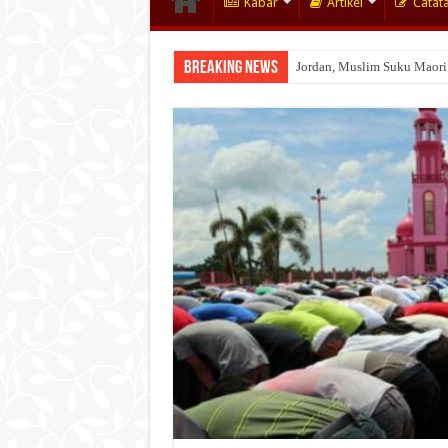
Kabar
Artikel
Catat
Breaking News
Jordan, Muslim Suku Maori
Wakaf Emas Muktamar