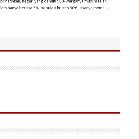
emprihatinkan, negeri yang dahulu 98% warganya muslim telah
slam hanya bersisa 5%, populasi kristen 90%, sisanya memeluk