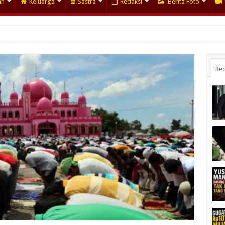
an
Keluarga
Sastra
Redaksi
Berita Foto
Rec