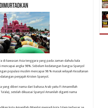
g Dimurtadkan
ra di kawasan Asia tenggara yang pada zaman dahulu kala
kni mencapai angka 98%. Sebelum kedatangan bangsa Spanyol
dengan populasi muslim mencapai 98 % masuk wilayah Kesultanan
datangan penjajah Kristen Spanyol.
ta yang diberi nama dari bahasa Arab yaitu Fi Amannillah
a’ala), setelah dikuasai Spanyol Amanilah diganti nama
adikan kota Amanillah (Manila) menjadi kota Islam terbesar se