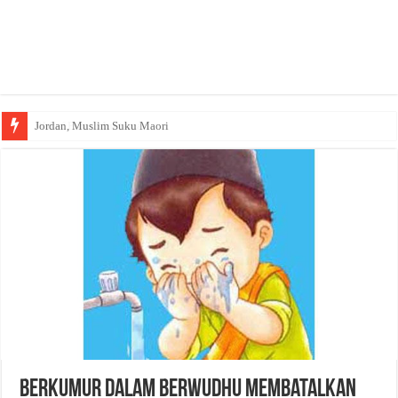
Jordan, Muslim Suku Maori
Wakaf Emas Muktamar
Berkumur Dalam Berwudhu Membatalkan