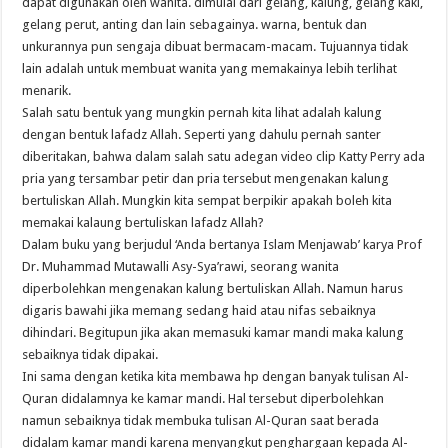
dapat digunakan oleh wanita. dimulai dari gelang, kalung, gelang kaki,
gelang perut, anting dan lain sebagainya. warna, bentuk dan
unkurannya pun sengaja dibuat bermacam-macam. Tujuannya tidak
lain adalah untuk membuat wanita yang memakainya lebih terlihat
menarik.
Salah satu bentuk yang mungkin pernah kita lihat adalah kalung
dengan bentuk lafadz Allah. Seperti yang dahulu pernah santer
diberitakan, bahwa dalam salah satu adegan video clip Katty Perry ada
pria yang tersambar petir dan pria tersebut mengenakan kalung
bertuliskan Allah. Mungkin kita sempat berpikir apakah boleh kita
memakai kalaung bertuliskan lafadz Allah?
Dalam buku yang berjudul ‘Anda bertanya Islam Menjawab’ karya Prof
Dr. Muhammad Mutawalli Asy-Sya’rawi, seorang wanita
diperbolehkan mengenakan kalung bertuliskan Allah. Namun harus
digaris bawahi jika memang sedang haid atau nifas sebaiknya
dihindari. Begitupun jika akan memasuki kamar mandi maka kalung
sebaiknya tidak dipakai.
Ini sama dengan ketika kita membawa hp dengan banyak tulisan Al-
Quran didalamnya ke kamar mandi. Hal tersebut diperbolehkan
namun sebaiknya tidak membuka tulisan Al-Quran saat berada
didalam kamar mandi karena menyangkut penghargaan kepada Al-