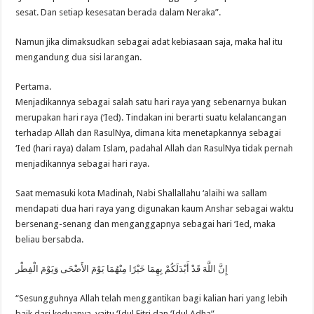
sesat. Dan setiap kesesatan berada dalam Neraka”.
Namun jika dimaksudkan sebagai adat kebiasaan saja, maka hal itu
mengandung dua sisi larangan.
Pertama.
Menjadikannya sebagai salah satu hari raya yang sebenarnya bukan
merupakan hari raya (‘Ied). Tindakan ini berarti suatu kelalancangan
terhadap Allah dan RasulNya, dimana kita menetapkannya sebagai
‘Ied (hari raya) dalam Islam, padahal Allah dan RasulNya tidak pernah
menjadikannya sebagai hari raya.
Saat memasuki kota Madinah, Nabi Shallallahu ‘alaihi wa sallam
mendapati dua hari raya yang digunakan kaum Anshar sebagai waktu
bersenang-senang dan menganggapnya sebagai hari ‘Ied, maka
beliau bersabda.
إِنَّ اللَّهَ قَدْ أَبْدَلَكُمْ بِهِمَا خَيْرًا مِنْهُمَا يَوْمَ الأَضْحَى وَيَوْمَ الْفِطْر
“Sesungguhnya Allah telah menggantikan bagi kalian hari yang lebih
baik dari keduanya, yaitu ‘Idul Fitri dan ‘Idul Adha”.