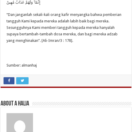
إِثْمًا ۚ وَلَهُمْ عَذَابٌ مُهِينٌ
“Dan janganlah sekali-kali orang kafir menyangka bahwa pemberian
tangguh Kami kepada mereka adalah labih baik bagi mereka.
Sesungguhnya Kami memberi tangguh kepada mereka hanyalah
supaya bertambah-tambah dosa mereka, dan bagi mereka adzab
yang menghinakan”. [Ali-Imran/3 : 178].
Sumber: almanhaj
About A Halia