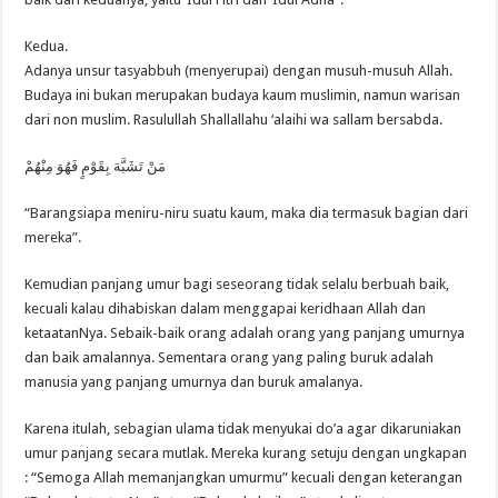
Kedua.
Adanya unsur tasyabbuh (menyerupai) dengan musuh-musuh Allah.
Budaya ini bukan merupakan budaya kaum muslimin, namun warisan
dari non muslim. Rasulullah Shallallahu ‘alaihi wa sallam bersabda.
مَنْ تَشَبَّهَ بِقَوْمٍ فَهُوَ مِنْهُمْ
“Barangsiapa meniru-niru suatu kaum, maka dia termasuk bagian dari
mereka”.
Kemudian panjang umur bagi seseorang tidak selalu berbuah baik,
kecuali kalau dihabiskan dalam menggapai keridhaan Allah dan
ketaatanNya. Sebaik-baik orang adalah orang yang panjang umurnya
dan baik amalannya. Sementara orang yang paling buruk adalah
manusia yang panjang umurnya dan buruk amalanya.
Karena itulah, sebagian ulama tidak menyukai do’a agar dikaruniakan
umur panjang secara mutlak. Mereka kurang setuju dengan ungkapan
: “Semoga Allah memanjangkan umurmu” kecuali dengan keterangan