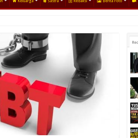
an
Keluarga
Sastra
Redaksi
Berita Foto
Rec