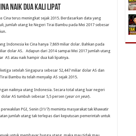
na Naik Dua Kali Lipat
e Cina terus meningkat sejak 2015. Berdasarkan data yang
a Juli, jumlah utang ke Negeri Tirai Bambu pada Mei 2017 sebesar
iun.
ng Indonesia ke Cina hanya 7,869 miliar dolar. Bahkan pada
iliar dolar AS. Adapun dari 2014 sampai Mei 2017 jumlah utang
ar AS atau naik hampir dua kali lipatnya.
ketiga setelah Singapura sebesar 52,447 miliar dolar AS dan
Tirai Bambu itu telah menyalip AS sejak 2015.
ngan naiknya utang Indonesia. Secara total utang luar negeri
r dolar AS tumbuh sebesar 5,5 persen (
year on year
).
erwakilan PGI, Senin (31/7) meminta masyarakat tak khawatir
atan jumlah utang tak terlepas dari keputusan pemerintah untuk
banyak untuk membayar bunga utang, maka mau tidak mau