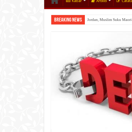
Kabar
Artikel
Catat
Breaking News
Jordan, Muslim Suku Maori
Wakaf Emas Muktamar