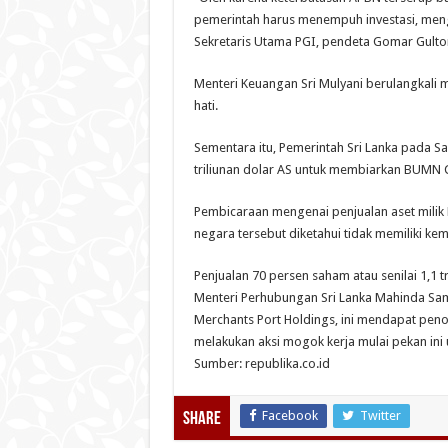
pemerintah harus menempuh investasi, mengu
Sekretaris Utama PGI, pendeta Gomar Gultom
Menteri Keuangan Sri Mulyani berulangkali 
hati.
Sementara itu, Pemerintah Sri Lanka pada S
triliunan dolar AS untuk membiarkan BUMN C
Pembicaraan mengenai penjualan aset milik 
negara tersebut diketahui tidak memiliki k
Penjualan 70 persen saham atau senilai 1,1 t
Menteri Perhubungan Sri Lanka Mahinda Sa
Merchants Port Holdings, ini mendapat penol
melakukan aksi mogok kerja mulai pekan ini
Sumber: republika.co.id
Facebook
Twitter
Share