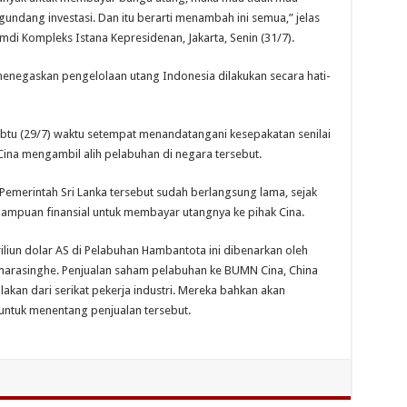
ndang investasi. Dan itu berarti menambah ini semua,” jelas
di Kompleks Istana Kepresidenan, Jakarta, Senin (31/7).
menegaskan pengelolaan utang Indonesia dilakukan secara hati-
abtu (29/7) waktu setempat menandatangani kesepakatan senilai
ina mengambil alih pelabuhan di negara tersebut.
Pemerintah Sri Lanka tersebut sudah berlangsung lama, sejak
emampuan finansial untuk membayar utangnya ke pihak Cina.
riliun dolar AS di Pelabuhan Hambantota ini dibenarkan oleh
marasinghe. Penjualan saham pelabuhan ke BUMN Cina, China
akan dari serikat pekerja industri. Mereka bahkan akan
 untuk menentang penjualan tersebut.