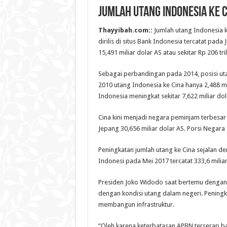
Jumlah Utang Indonesia ke Ci
Thayyibah.com::
Jumlah utang Indonesia k
dirilis di situs Bank Indonesia tercatat pad
15,491 miliar dolar AS atau sekitar Rp 206 tril
Sebagai perbandingan pada 2014, posisi uta
2010 utang Indonesia ke Cina hanya 2,488 m
Indonesia meningkat sekitar 7,622 miliar dol
Cina kini menjadi negara peminjam terbesar 
Jepang 30,656 miliar dolar AS. Porsi Negara 
Peningkatan jumlah utang ke Cina sejalan de
Indonesi pada Mei 2017 tercatat 333,6 milia
Presiden Joko Widodo saat bertemu dengan p
dengan kondisi utang dalam negeri. Peningk
membangun infrastruktur.
“Oleh karena keterbatasan APBN terserap 