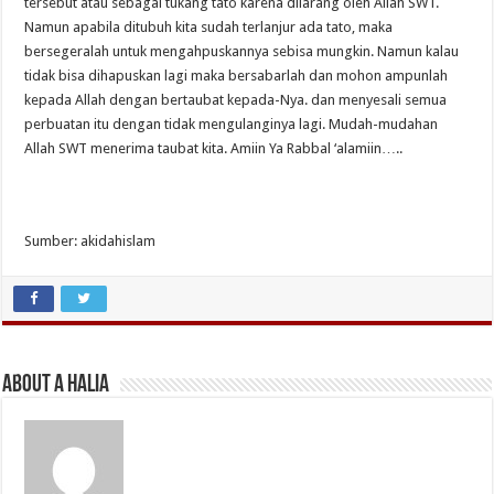
tersebut atau sebagai tukang tato karena dilarang oleh Allah SWT.
Namun apabila ditubuh kita sudah terlanjur ada tato, maka
bersegeralah untuk mengahpuskannya sebisa mungkin. Namun kalau
tidak bisa dihapuskan lagi maka bersabarlah dan mohon ampunlah
kepada Allah dengan bertaubat kepada-Nya. dan menyesali semua
perbuatan itu dengan tidak mengulanginya lagi. Mudah-mudahan
Allah SWT menerima taubat kita. Amiin Ya Rabbal ‘alamiin…..
Sumber: akidahislam
About A Halia