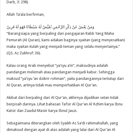
Darb, 3: 298)
Allah Ta’ala berfirman,
وَمَنْ يَعْشُ عَنْ ذِكْرِ الرَّحْمَنِ نُقَيِّضْ لَهُ شَيْطَانًا فَهُوَ لَهُ قَرِينٌ
“Barangsiapa yang berpaling dari pengajaran Rabb Yang Maha
Pemurah (Al Quran), kami adakan baginya syaitan (yang menyesatkan)
maka syaitan itulah yang menjadi teman yang selalu menyertainya.”
(QS. Az Zukhruf: 36).
Kalau orang Arab menyebut “ya’syu a’in”, maksudnya adalah
pandangan melemah atau pandangan menjadi kabur. Sehingga
maksud “ya’syu ‘an dzikrir rohman”, yaitu pandangannya tertutup dari
Al Quran, artinya tidak mau memperhatikan Al Qur’an.
Akibat dari berpaling dari Al Qur’an, akhirnya dijadikan setan tidak
berpisah darinya. Lihat bahasan Tafsir Al Qur’an Al ‘Azhim karya Ibnu
Katsir dan Zaadul Masiir karya Ibnul Jauzi.
Sebagaimana diterangkan oleh Syaikh As Sa’di rahimahullah, yang
dimaksud dengan ayat di atas adalah yang lalai dari Al Qur’an Al