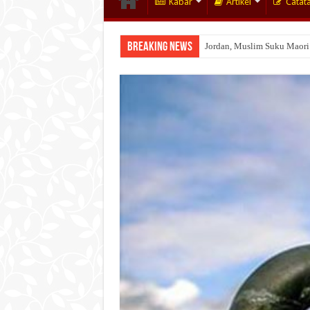
Kabar
Artikel
Catat
Breaking News
Wakaf Emas Muktamar