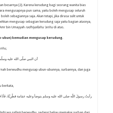
an besarnya [2]. Karena kerudung bagi seorang wanita bias
cara mengusapnya pun sama, yaitu boleh mengusap seluruh
leh sebagiannya saja. Akan tetapi, jika dirasa sulit untuk
ehkan mengusap sebagian kerudung saja yaitu bagian atasnya,
 ‘Amr bin Umayyah
radhiyallahu ‘anhu
di atas.
un-ubun) kemudian mengusap kerudung
.
anhu
,
أن النبي صلّى الله عليه وسل
nah berwudhu mengusap ubun-ubunnya, surbannya, dan juga
u berkata,
رأيتُ رسولَ اللّه صلى الله عليه وسلم يتوضأ وعليه عمَامة قطْرِيَّةٌ، فَأدْخَ
laihi wa sallam
berwudhu, sedang beliau memakai surban dari