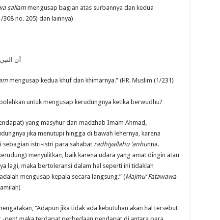
 wa sallam
mengusap bagian atas surbannya dan kedua
1/308 no. 205) dan lainnya)
أن النبي
lam
mengusap kedua khuf dan khimarnya.” (HR. Muslim (1/231)
rbolehkan untuk mengusap kerudungnya ketika berwudhu?
“(Pendapat) yang masyhur dari madzhab Imam Ahmad,
ungnya jika menutupi hingga di bawah lehernya, karena
sebagian istri-istri para sahabat
radhiyallahu ‘anhu
nna.
erudung) menyulitkan, baik karena udara yang amat dingin atau
 lagi, maka bertoleransi dalam hal seperti ini tidaklah
 adalah mengusap kepala secara langsung.” (
Majmu’ Fatawawa
amilah)
mengatakan, “Adapun jika tidak ada kebutuhan akan hal tersebut
-pen) maka terdapat perbedaan pendapat di antara para