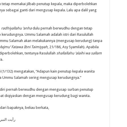
 tetap memakai jilbab penutup kepala, maka diperbolehkan
ya sebagai ganti dari mengusap kepala. Lalu apa dalil yang
h
radhiyallahu ‘anha
dulu pernah berwudhu dengan tetap
erudungnya. Ummu Salamah adalah istri dari Rasulullah
Ummu Salamah akan melakukannya (mengusap kerudung) tanpa
ajmu’ Fatawa Ibni Taimiyyah
, 21/186, Asy Syamilah). Apabila
iperbolehkan, tentunya Rasulullah
shallallahu ‘alaihi wa sallam
a.
i
(1/132) mengatakan, “Adapun kain penutup kepala wanita
a Ummu Salamah sering mengusap kerudungnya.”
diri pernah berwudhu dengan mengusap surban penutup
apat diqiyaskan dengan mengusap kerudung bagi wanita.
 dari bapaknya, beliau berkata,
رأيت النبي