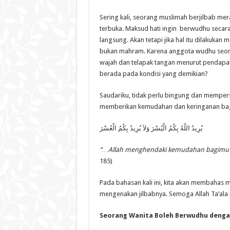
Sering kali, seorang muslimah berjilbab me
terbuka. Maksud hati ingin berwudhu sec
langsung. Akan tetapi jika hal itu dilakukan 
bukan mahram. Karena anggota wudhu seoran
wajah dan telapak tangan menurut pendapat y
berada pada kondisi yang demikian?
Saudariku, tidak perlu bingung dan mempersul
memberikan kemudahan dan keringanan bagi h
يُرِيدُ اللّهُ بِكُمُ الْيُسْرَ وَلاَ يُرِيدُ بِكُمُ الْعُسْرَ
“…Allah menghendaki kemudahan bagimu 
185)
Pada bahasan kali ini, kita akan membaha
mengenakan jilbabnya. Semoga Allah Ta’al
Seorang Wanita Boleh Berwudhu denga