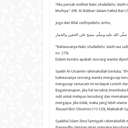
“Aku pernah melihat Nabi
shallallahu ‘alaihi
khufnya.” (HR. Al-Bukhari dalam Fathul Bari (
Juga dari Bilal
radhiyallahu ‘anhu
,
 صلّى الله عليه وسلّم، مسح على الخفين والخمار
“Bahwasanya Nabi
shallallahu ‘alaihi wa sal
no. 275)
Dalam kondisi apakah seorang wanita dipe
Syaikh Al-Utsaimin rahimahullah berkata, 
bahwasanya seorang wanita mengusap kerud
mengusap semacam ini terdapat contoh dari 
Bagaimanapun, jika hal tersebut (membuka k
sulit untuk melepas kerudung dan memakainya
mengapa. Jika tidak, maka yang lebih utama
Rasaail Ibni ‘Utsaimin
(11/120), Maktabah Sy
Syaikhul Islam IbnuTaimiyyah rahimahullah 
(berwudhu dengan tetap memakai kerudung 