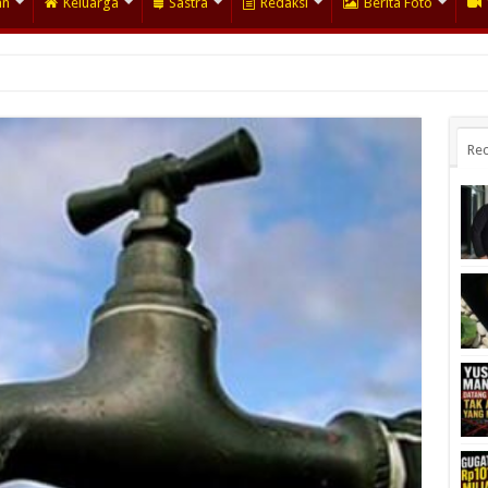
an
Keluarga
Sastra
Redaksi
Berita Foto
Rec