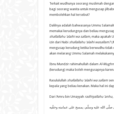
Terkait wudhunya seorang muslimah dengan
bagi seorang wanita untuk mengusap jilbabn
membolehkan hal tersebut?
Dalilnya adalah bahwasanya Ummu Salama
memakai kerudungnya dan beliau mengusap k
shallallahu ‘alaihi wa sallam
, maka apakah 
izin dari Nabi
shallallahu ‘alaihi wasallam?
(
M
mengusap kerudung ketika berwudhu tidak d
akan melarang Ummu Salamah melakukanny
Ibnu Mundzir rahimahullah dalam
Al-Mughn
(kerudung) maka boleh mengusapnya karen
Rasululullah
shallallahu ‘alaihi wa sallam
sen
kepala yang beliau kenakan. Maka hal ini d
Dari ‘Amru bin Umayyah
radhiyallahu ‘anhu
,
 صلّى الله عليه وسلّم، يمسح على عمامته وخفَّيه