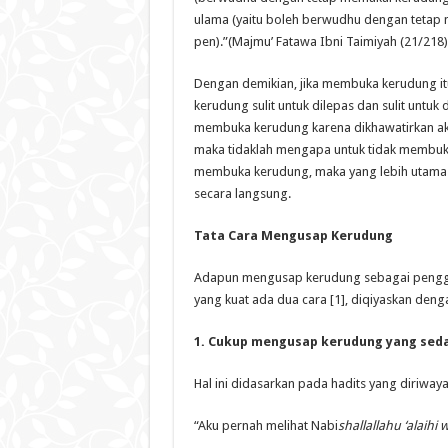
ulama (yaitu boleh berwudhu dengan tetap
pen).”(Majmu’ Fatawa Ibni Taimiyah (21/218)
Dengan demikian, jika membuka kerudung itu
kerudung sulit untuk dilepas dan sulit untu
membuka kerudung karena dikhawatirkan akan
maka tidaklah mengapa untuk tidak membuk
membuka kerudung, maka yang lebih utama
secara langsung.
Tata Cara Mengusap Kerudung
Adapun mengusap kerudung sebagai pengga
yang kuat ada dua cara [1], diqiyaskan deng
1. Cukup mengusap kerudung yang seda
Hal ini didasarkan pada hadits yang diriwa
“Aku pernah melihat Nabi
shallallahu ‘alaihi 