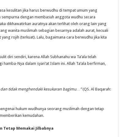
rasa kesulitan jika harus berwudhu di tempat umum yang
ara sempurna dengan membasuh anggota wudhu secara
maka dikhawatirkan auratnya akan terlihat oleh orang lain yang
g wanita muslimah sebagian besarnya adalah aurat, kecuali
ang rojih (terkuat). Lalu, bagaimana cara berwudhu jika kita
it diri sendiri, karena Allah Subhanahu wa Ta’ala telah
amba-Nya dalam syari’at Islam ini. Allah Ta’ala berfirman,
dan tidak menghendaki kesukaran bagimu…”
(QS. Al Baqarah:
s mengenai hukum wudhunya seorang muslimah dengan tetap
a memberikan kemudahan.
n Tetap Memakai Jilbabnya