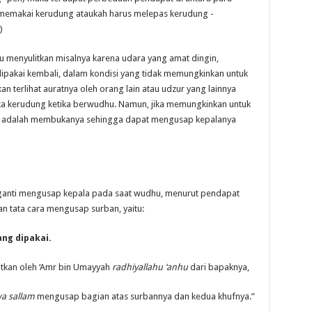
 memakai kerudung ataukah harus melepas kerudung -
)
 menyulitkan misalnya karena udara yang amat dingin,
k dipakai kembali, dalam kondisi yang tidak memungkinkan untuk
 terlihat auratnya oleh orang lain atau udzur yang lainnya
a kerudung ketika berwudhu. Namun, jika memungkinkan untuk
 adalah membukanya sehingga dapat mengusap kepalanya
nti mengusap kepala pada saat wudhu, menurut pendapat
an tata cara mengusap surban, yaitu:
ng dipakai.
yatkan oleh ‘Amr bin Umayyah
radhiyallahu ‘anhu
dari bapaknya,
wa sallam
mengusap bagian atas surbannya dan kedua khufnya.”