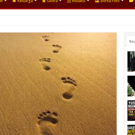
an
Keluarga
Sastra
Redaksi
Berita Foto
Rec