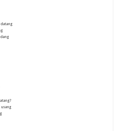
 datang
ng
adang
g
datang?
i usang
ng