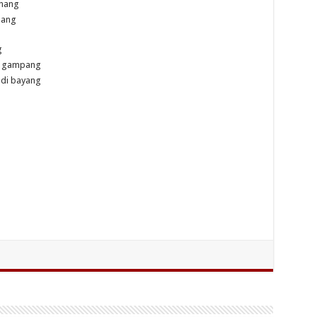
anang
bang
g
a gampang
adi bayang