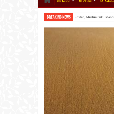
Kabar
Artikel
Catat
Breaking News
Jordan, Muslim Suku Maori
Wakaf Emas Muktamar