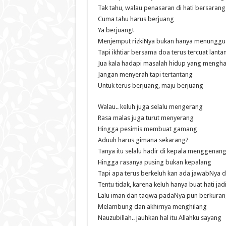
Tak tahu, walau penasaran di hati bersarang
Cuma tahu harus berjuang
Ya berjuang!
Menjemput rizkiNya bukan hanya menunggu
Tapi ikhtiar bersama doa terus tercuat lanta
Jua kala hadapi masalah hidup yang mengh
Jangan menyerah tapi tertantang
Untuk terus berjuang, maju berjuang
Walau.. keluh juga selalu mengerang
Rasa malas juga turut menyerang
Hingga pesimis membuat gamang
Aduuh harus gimana sekarang?
Tanya itu selalu hadir di kepala menggenan
Hingga rasanya pusing bukan kepalang
Tapi apa terus berkeluh kan ada jawabNya 
Tentu tidak, karena keluh hanya buat hati jad
Lalu iman dan taqwa padaNya pun berkura
Melambung dan akhirnya menghilang
Nauzubillah.. jauhkan hal itu Allahku sayang