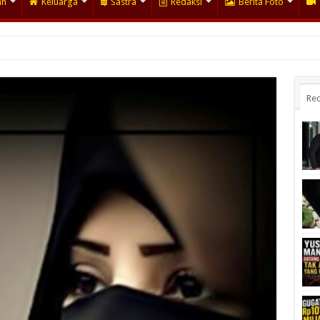
an
Keluarga
Sastra
Redaksi
Berita Foto
Rec