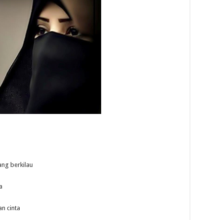
ng berkilau
a
n cinta