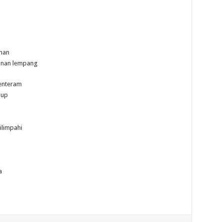
man
n nan lempang
tenteram
dup
ilimpahi
a