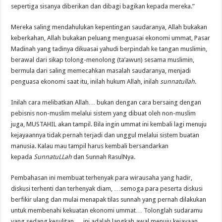
sepertiga sisanya diberikan dan dibagi bagikan kepada mereka.”
Mereka saling mendahulukan kepentingan saudaranya, Allah bukakan
keberkahan, Allah bukakan peluang menguasai ekonomi ummat, Pasar
Madinah yang tadinya dikuasai yahudi berpindah ke tangan muslimin,
berawal dari sikap tolong-menolong (ta’awun) sesama muslimin,
bermula dari saling memecahkan masalah saudaranya, menjadi
penguasa ekonomi saat itu, inilah hukum Allah, inilah
sunnatullah
.
Inilah cara melibatkan Allah… bukan dengan cara bersaing dengan
pebisnis non-muslim melalui sistem yang dibuat oleh non-muslim
juga, MUSTAHIL akan tampil. Bila ingin ummat ini kembali lagi menuju
kejayaannya tidak pernah terjadi dan unggul melalui sistem buatan
manusia. Kalau mau tampil harus kembali bersandarkan
kepada
SunnatuLLah
dan Sunnah RasulNya.
Pembahasan ini membuat terhenyak para wirausaha yang hadir,
diskusi terhenti dan terhenyak diam, …semoga para peserta diskusi
berfikir ulang dan mulai menapak tilas sunnah yang pernah dilakukan
untuk membenahi kekuatan ekonomi ummat… Tolonglah sudaramu
yang sedang kesulitan…. ini adalah langkah awal menuju kejayaan.