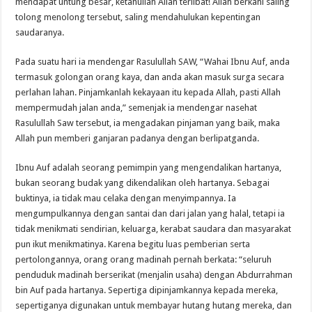
mendapat untung besar, ketahuilah Allah terlibat! Allah berkahi saling
tolong menolong tersebut, saling mendahulukan kepentingan
saudaranya.
Pada suatu hari ia mendengar Rasulullah SAW, “Wahai Ibnu Auf, anda
termasuk golongan orang kaya, dan anda akan masuk surga secara
perlahan lahan. Pinjamkanlah kekayaan itu kepada Allah, pasti Allah
mempermudah jalan anda,” semenjak ia mendengar nasehat
Rasulullah Saw tersebut, ia mengadakan pinjaman yang baik, maka
Allah pun memberi ganjaran padanya dengan berlipatganda.
Ibnu Auf adalah seorang pemimpin yang mengendalikan hartanya,
bukan seorang budak yang dikendalikan oleh hartanya. Sebagai
buktinya, ia tidak mau celaka dengan menyimpannya. Ia
mengumpulkannya dengan santai dan dari jalan yang halal, tetapi ia
tidak menikmati sendirian, keluarga, kerabat saudara dan masyarakat
pun ikut menikmatinya. Karena begitu luas pemberian serta
pertolongannya, orang orang madinah pernah berkata: “seluruh
penduduk madinah berserikat (menjalin usaha) dengan Abdurrahman
bin Auf pada hartanya. Sepertiga dipinjamkannya kepada mereka,
sepertiganya digunakan untuk membayar hutang hutang mereka, dan