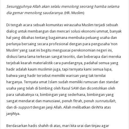
Sesungguhnya Allah akan selalu menolong seorang hamba selama
dia gemar menolong saudaranya.
(HR. Muslim)
Di tengah acara sebuah komunitas wirausaha Muslim terjadi sebuah
dialog untuk membangun dan mencari solusi ekonomi ummat, banyak
hal yang dibahas tentang bagaimana membuka peluang usaha dan
perlunya bersaing secara profesional dengan para pengusaha ‘non
Muslim’ yang saat ini begitu menguasai perekonomian negeri ini,
diskusi lama lama terkesan sangat teoritis, dan beberapa dari mereka
terjebak kearah materialistik cara pandangnya, padahal semua yang
hadir adalah kaum muslimin juga, tapi ternyata kami semua lupa,
bahwa yang hadir tersebut memiliki warisan yang tak ternilai
harganya. Ternyata umat Islam sudah memiliki rumusan dan standar
usaha yang telah di bimbing oleh Rasul SAW dan dicontohkan oleh
para sahabatnya ra, bimbingan yang sederhana, bimbingan yang
sangat mendarat dan manusiawi, penuh fitrah, penuh
sunnatullah
,
dan di-
support
dengan janji Allah. Allah melibatkan diriNYa atas
janjiNya.
Berdasarkan hadis shahih di atas, mari kita urai dan tinjau agar