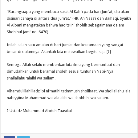
“Barangsiapa yang membaca surat Al Kahfi pada hari Jum’at, dia akan
disinari cahaya di antara dua Jum’at.” (HR. An Nasa’i dan Baihaqi. Syaikh
Al Albani mengatakan bahwa hadits ini shohih sebagaimana dalam
Shohihul Jami’ no. 6470)
Inilah salah satu amalan di hari Jum’at dan keutamaan yang sangat
besar di dalamnya. Akankah kita melewatkan begitu saja [?]
Semoga Allah selalu memberikan kita ilmu yang bermanfaat dan
dimudahkan untuk beramal sholeh sesuai tuntunan Nabi-Nya
shallallahu ‘alaihi wa sallam.
Alhamdulillahilladzi bi ni’matihi tatimmush sholihaat. Wa shollallahu ‘ala
nabiyyiina Muhammad wa ‘ala alihi wa shohbihi wa sallam.
? Ustadz Muhammad Abduh Tuasikal