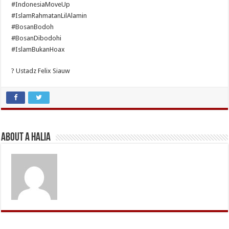
#IndonesiaMoveUp
#IslamRahmatanLilAlamin
#BosanBodoh
#BosanDibodohi
#IslamBukanHoax
? Ustadz Felix Siauw
About A Halia