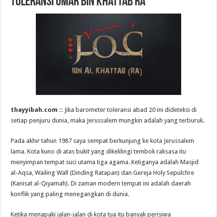
Toleransi Umar bin Khattab RA
thayyibah.com ::
Jika barometer toleransi abad 20 ini dideteksi di
setiap penjuru dunia, maka Jerussalem mungkin adalah yang terburuk.
Pada akhir tahun 1987 saya sempat berkunjung ke kota Jerussalem
lama. Kota kuno di atas bukit yang dikelilingi tembok raksasa itu
menyimpan tempat suci utama tiga agama. Ketiganya adalah Masjid
al-Aqsa, Wailing Wall (Dinding Ratapan) dan Gereja Holy Sepulchre
(Kanisat al-Qiyamah). Di zaman modern tempat ini adalah daerah
konflik yang paling menegangkan di dunia.
Ketika menapaki jalan-jalan di kota tua itu banyak perisiwa