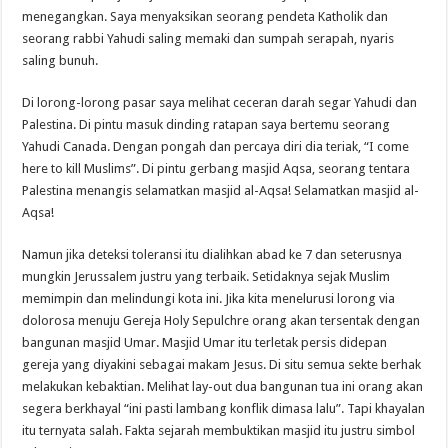
menegangkan. Saya menyaksikan seorang pendeta Katholik dan
seorang rabbi Yahudi saling memaki dan sumpah serapah, nyaris
saling bunuh.
Di lorong-lorong pasar saya melihat ceceran darah segar Yahudi dan
Palestina. Di pintu masuk dinding ratapan saya bertemu seorang
Yahudi Canada. Dengan pongah dan percaya diri dia teriak, “I come
here to kill Muslims”. Di pintu gerbang masjid Aqsa, seorang tentara
Palestina menangis selamatkan masjid al-Aqsa! Selamatkan masjid al-
Aqsa!
Namun jika deteksi toleransi itu dialihkan abad ke 7 dan seterusnya
mungkin Jerussalem justru yang terbaik. Setidaknya sejak Muslim
memimpin dan melindungi kota ini. Jika kita menelurusi lorong via
dolorosa menuju Gereja Holy Sepulchre orang akan tersentak dengan
bangunan masjid Umar. Masjid Umar itu terletak persis didepan
gereja yang diyakini sebagai makam Jesus. Di situ semua sekte berhak
melakukan kebaktian. Melihat lay-out dua bangunan tua ini orang akan
segera berkhayal “ini pasti lambang konflik dimasa lalu”. Tapi khayalan
itu ternyata salah. Fakta sejarah membuktikan masjid itu justru simbol