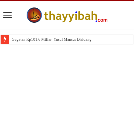
Gugatan Rp101,6 Miliar! Yusuf Mansur Disidang