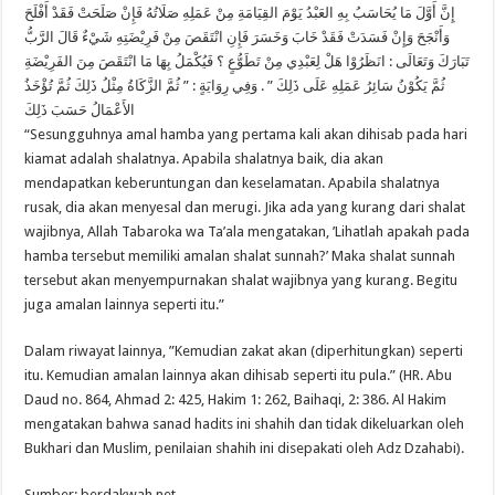
إِنَّ أَوَّلَ مَا يُحَاسَبُ بِهِ العَبْدُ يَوْمَ القِيَامَةِ مِنْ عَمَلِهِ صَلَاتُهُ فَإِنْ صَلَحَتْ فَقَدْ أَفْلَحَ
وَأَنْجَحَ وَإِنْ فَسَدَتْ فَقَدْ خَابَ وَخَسَرَ فَإِنِ انْتَقَصَ مِنْ فَرِيْضَتِهِ شَيْءٌ قَالَ الرَّبُّ
تَبَارَكَ وَتَعَالَى : انَظَرُوْا هَلْ لِعَبْدِي مِنْ تَطَوُّعٍ ؟ فَيُكْمَلُ بِهَا مَا انْتَقَصَ مِنَ الفَرِيْضَةِ
ثُمَّ يَكُوْنُ سَائِرُ عَمَلِهِ عَلَى ذَلِكَ ” . وَفِي رِوَايَةٍ : ” ثُمَّ الزَّكَاةُ مِثْلُ ذَلِكَ ثُمَّ تُؤْخَذُ
الأَعْمَالُ حَسَبَ ذَلِكَ
“Sesungguhnya amal hamba yang pertama kali akan dihisab pada hari
kiamat adalah shalatnya. Apabila shalatnya baik, dia akan
mendapatkan keberuntungan dan keselamatan. Apabila shalatnya
rusak, dia akan menyesal dan merugi. Jika ada yang kurang dari shalat
wajibnya, Allah Tabaroka wa Ta’ala mengatakan, ’Lihatlah apakah pada
hamba tersebut memiliki amalan shalat sunnah?’ Maka shalat sunnah
tersebut akan menyempurnakan shalat wajibnya yang kurang. Begitu
juga amalan lainnya seperti itu.”
Dalam riwayat lainnya, ”Kemudian zakat akan (diperhitungkan) seperti
itu. Kemudian amalan lainnya akan dihisab seperti itu pula.” (HR. Abu
Daud no. 864, Ahmad 2: 425, Hakim 1: 262, Baihaqi, 2: 386. Al Hakim
mengatakan bahwa sanad hadits ini shahih dan tidak dikeluarkan oleh
Bukhari dan Muslim, penilaian shahih ini disepakati oleh Adz Dzahabi).
Sumber: berdakwah.net