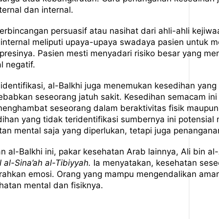
ernal dan internal.
perbincangan persuasif atau nasihat dari ahli-ahli keji
 internal meliputi upaya-upaya swadaya pasien untuk me
resinya. Pasien mesti menyadari risiko besar yang me
l negatif.
identifikasi, al-Balkhi juga menemukan kesedihan yang 
abkan seseorang jatuh sakit. Kesedihan semacam ini 
 menghambat seseorang dalam beraktivitas fisik maupun
dihan yang tidak teridentifikasi sumbernya ini potens
an mental saja yang diperlukan, tetapi juga penanganan
al-Balkhi ini, pakar kesehatan Arab lainnya, Ali bin 
 al-Sina’ah al-Tibiyyah.
Ia menyatakan, kesehatan sese
ahkan emosi. Orang yang mampu mengendalikan amara
tan mental dan fisiknya.