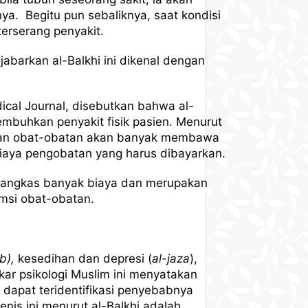
a. Begitu pun sebaliknya, saat kondisi
terserang penyakit.
abarkan al-Balkhi ini dikenal dengan
ical Journal, disebutkan bahwa al-
embuhkan penyakit fisik pasien. Menurut
naan obat-obatan akan banyak membawa
 biaya pengobatan yang harus dibayarkan.
memangkas banyak biaya dan merupakan
msi obat-obatan.
b),
kesedihan dan depresi (
al-jaza
),
akar psikologi Muslim ini menyatakan
 dapat teridentifikasi penyebabnya
nis ini menurut al-Balkhi adalah