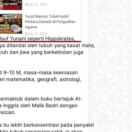
July 15, 2026
Yusuf Mansur Tidak Hadir!
Perkara Dimulai di Pengadilan
Agama
July 15, 2026
lsuf Yunani seperti Hippokrates,
a ditandai oleh tubuh yang kasat mata,
ubuh dan jiwa yang berkelindan juga
bad 9-10 M, masa-masa keemasan
i matematika, geografi, astrologi,
termaktub dalam buku bertajuk
Al-
 Inggris oleh Malik Badri dengan
sician
.
itu lebih berkonsentrasi pada penyakit
bila tubuh seseorang sakit, ia akan