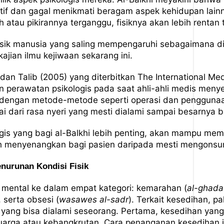
f dan gagal menikmati beragam aspek kehidupan lainny
atau pikirannya terganggu, fisiknya akan lebih rentan 
fisik manusia yang saling mempengaruhi sebagaimana dij
ajian ilmu kejiwaan sekarang ini.
dan Talib (2005) yang diterbitkan The International Med
n perawatan psikologis pada saat ahli-ahli medis meny
ik dengan metode-metode seperti operasi dan penggu
ai dari rasa nyeri yang mesti dialami sampai besarnya
ologis yang bagi al-Balkhi lebih penting, akan mampu 
h menyenangkan bagi pasien daripada mesti mengonsu
nurunan Kondisi Fisik
mental ke dalam empat kategori: kemarahan (
al-ghada
, serta obsesi (
wasawes al-sadr
). Terkait kesedihan, p
h yang bisa dialami seseorang. Pertama, kesedihan yang
uarga atau kebangkrutan. Cara penanganan kesedihan je