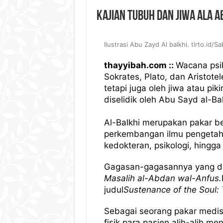
Kajian Tubuh dan Jiwa ala A
Ilustrasi Abu Zayd Al balkhi. tirto.id/Sa
thayyibah.com ::
Wacana psik
Sokrates, Plato, dan Aristo
tetapi juga oleh jiwa atau pi
diselidik oleh Abu Sayd al-Bal
Al-Balkhi merupakan pakar b
perkembangan ilmu pengetahua
kedokteran, psikologi, hingga f
Gagasan-gagasannya yang dia
Masalih al-Abdan wal-Anfus
.
judul
Sustenance
of the Soul:
Sebagai seorang pakar medis,
fisik para pasien alih-alih m