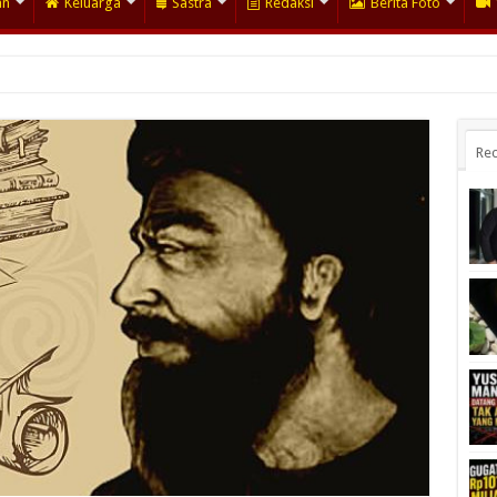
an
Keluarga
Sastra
Redaksi
Berita Foto
Rec