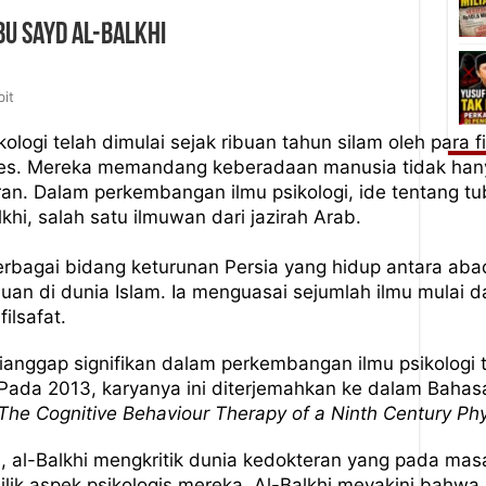
bu Sayd al-Balkhi
bit
ologi telah dimulai sejak ribuan tahun silam oleh para fi
teles. Mereka memandang keberadaan manusia tidak hany
kiran. Dalam perkembangan ilmu psikologi, ide tentang t
khi, salah satu ilmuwan dari jazirah Arab.
erbagai bidang keturunan Persia yang hidup antara a
n di dunia Islam. Ia menguasai sejumlah ilmu mulai dar
ilsafat.
nggap signifikan dalam perkembangan ilmu psikologi 
Pada 2013, karyanya ini diterjemahkan ke dalam Bahasa
 The Cognitive Behaviour Therapy of a Ninth Century Phy
 al-Balkhi mengkritik dunia kedokteran yang pada masa 
enilik aspek psikologis mereka. Al-Balkhi meyakini bahwa 