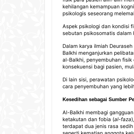
kehilangan kemampuan kogniti
psikologis seseorang melemah 
Aspek psikologi dan kondisi 
sebutan psikosomatis dalam k
Dalam karya ilmiah Deuraseh 
Balkhi menganjurkan pelibata
al-Balkhi, penyembuhan fis
konsekuensi bagi pasien, mul
Di lain sisi, perawatan psik
cara penyembuhan yang lebi
Kesedihan sebagai Sumber Pe
Al-Balkhi membagi gangguan 
ketakutan dan fobia (
al-faza
)
terdapat dua jenis rasa sedi
seperti kematian anggota kel