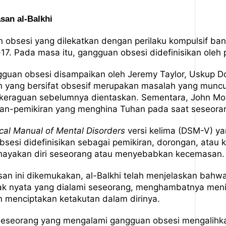
an al-Balkhi
obsesi yang dilekatkan dengan perilaku kompulsif banya
17. Pada masa itu, gangguan obsesi didefinisikan oleh p
gguan obsesi disampaikan oleh Jeremy Taylor, Uskup Do
yang bersifat obsesif merupakan masalah yang muncul 
 keraguan sebelumnya dientaskan. Sementara, John Moor
iran-pemikiran yang menghina Tuhan pada saat seseor
ical Manual of Mental Disorders
versi kelima (DSM-V) ya
obsesi didefinisikan sebagai pemikiran, dorongan, atau 
ahayakan diri seseorang atau menyebabkan kecemasan.
n ini dikemukakan, al-Balkhi telah menjelaskan bahwa
ak nyata yang dialami seseorang, menghambatnya menik
 menciptakan ketakutan dalam dirinya.
 seseorang yang mengalami gangguan obsesi mengalih