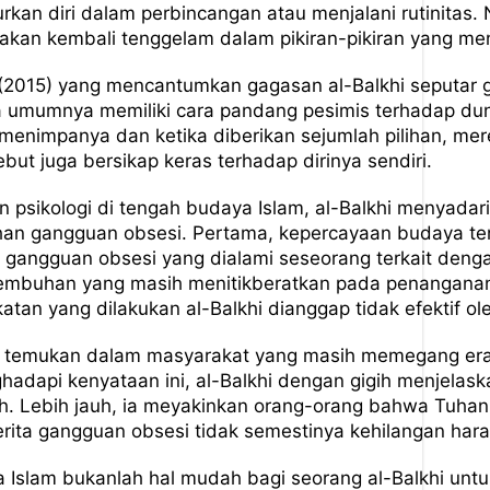
rkan diri dalam perbincangan atau menjalani rutinitas.
ia akan kembali tenggelam dalam pikiran-pikiran yang m
 (2015) yang mencantumkan gagasan al-Balkhi seputar 
 umumnya memiliki cara pandang pesimis terhadap dun
 menimpanya dan ketika diberikan sejumlah pilihan, mer
ebut juga bersikap keras terhadap dirinya sendiri.
an psikologi di tengah budaya Islam, al-Balkhi menyad
n gangguan obsesi. Pertama, kepercayaan budaya tent
gangguan obsesi yang dialami seseorang terkait denga
mbuhan yang masih menitikberatkan pada penanganan fi
an yang dilakukan al-Balkhi dianggap tidak efektif ol
hi temukan dalam masyarakat yang masih memegang erat
adapi kenyataan ini, al-Balkhi dengan gigih menjela
. Lebih jauh, ia meyakinkan orang-orang bahwa Tuhan
erita gangguan obsesi tidak semestinya kehilangan har
 Islam bukanlah hal mudah bagi seorang al-Balkhi un