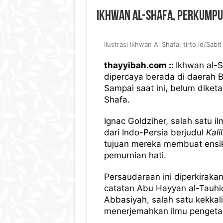
Ikhwan al-Shafa, Perkumpu
Ilustrasi Ikhwan Al Shafa. tirto.id/Sabit
thayyibah.com ::
Ikhwan al-S
dipercaya berada di daerah Ba
Sampai saat ini, belum diket
Shafa.
Ignac Goldziher, salah satu 
dari Indo-Persia berjudul
Kali
tujuan mereka membuat ensi
pemurnian hati.
Persaudaraan ini diperkiraka
catatan Abu Hayyan al-Tauhid
Abbasiyah, salah satu kekkal
menerjemahkan ilmu pengetahu