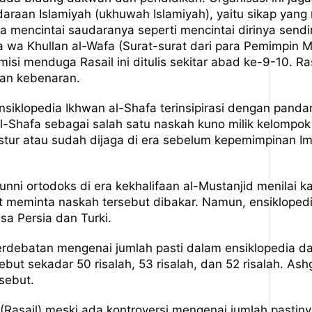
daraan Islamiyah (ukhuwah Islamiyah), yaitu sikap ya
a mencintai saudaranya seperti mencintai dirinya sendiri
a wa Khullan al-Wafa (Surat-surat dari para Pemimpin 
isi menduga Rasail ini ditulis sekitar abad ke-9-10. Ra
lan kebenaran.
siklopedia Ikhwan al-Shafa terinsipirasi dengan panda
-Shafa sebagai salah satu naskah kuno milik kelompok I
ur atau sudah dijaga di era sebelum kepemimpinan Im
nni ortodoks di era kekhalifaan al-Mustanjid menilai k
meminta naskah tersebut dibakar. Namun, ensiklopedia
a Persia dan Turki.
perdebatan mengenai jumlah pasti dalam ensiklopedia 
but sekadar 50 risalah, 53 risalah, dan 52 risalah. Ash
sebut.
urat (Rasail) meski ada kontroversi mengenai jumlah pas