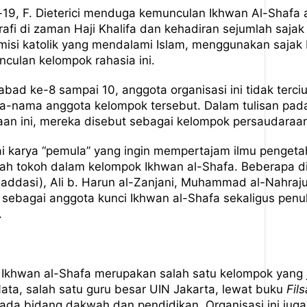
19, F. Dieterici menduga kemunculan Ikhwan Al-Shafa ak
rafi di zaman Haji Khalifa dan kehadiran sejumlah saja
isi katolik yang mendalami Islam, menggunakan sajak 
ulan kelompok rahasia ini.
abad ke-8 sampai 10, anggota organisasi ini tidak terc
-nama anggota kelompok tersebut. Dalam tulisan pada e
aan ini, mereka disebut sebagai kelompok persaudaraa
i karya “pemula” yang ingin mempertajam ilmu penget
ah tokoh dalam kelompok Ikhwan al-Shafa. Beberapa d
addasi), Ali b. Harun al-Zanjani, Muhammad al-Nahrajuri
i sebagai anggota kunci Ikhwan al-Shafa sekaligus penu
.
 Ikhwan al-Shafa merupakan salah satu kelompok yang 
ta, salah satu guru besar UIN Jakarta, lewat buku
Fil
da bidang dakwah dan pendidikan. Organisasi ini juga