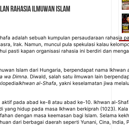
lan Rahasia Ilmuwan Islam
hafa adalah sebuah kumpulan persaudaraan rahasia para
sra, Irak. Namun, muncul pula spekulasi kalau kelompok 
ahui pasti kapan organisasi rahasia ini berdiri dan m
ilmuwan Islam dari Hungaria, berpendapat nama Ikhwan a
la wa Dimna
. Diwald, salah satu ilmuwan lain berpen
klopedia
Ikhwan al-Shafa
, yakni keselamatan jiwa mela
n aktif pada abad ke-8 atau abad ke-10. Ikhwan al-Shaf
i yang hidup pada masa Ikhwan berkiprah (1023). Kala i
ifahan dengan masa keemasan bagi Islam. Selama kekhal
an dari berbagai daerah seperti Yunani, Cina, India, P