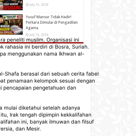
July 15, 2026
Yusuf Mansur Tidak Hadir!
Perkara Dimulai di Pengadilan
Agama
July 15, 2026
 peneliti muslim. Organisasi ini
rahasia ini berdiri di Bosra, Suriah.
engapa menggunakan nama Ikhwan al-
l-Shafa berasal dari sebuah cerita fabel
dapat penamaan kelompok sesuai dengan
lui pencapaian pengetahuan dan
a mulai diketahui setelah adanya
tu, Irak tengah dipimpin kekkalifahan
ifahan ini, banyak ilmuwan dan filsuf
ersia, dan Mesir.