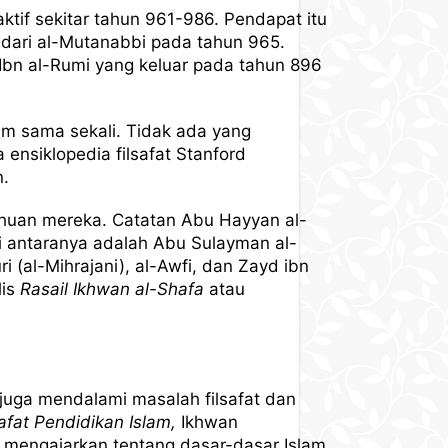
tif sekitar tahun 961-986. Pendapat itu
k dari al-Mutanabbi pada tahun 965.
Ibn al-Rumi yang keluar pada tahun 896
ium sama sekali. Tidak ada yang
nsiklopedia filsafat Stanford
n.
ahuan mereka. Catatan Abu Hayyan al-
i antaranya adalah Abu Sulayman al-
 (al-Mihrajani), al-Awfi, dan Zayd ibn
lis
Rasail Ikhwan al-Shafa
atau
juga mendalami masalah filsafat dan
safat Pendidikan Islam,
Ikhwan
 mengajarkan tentang dasar-dasar Islam