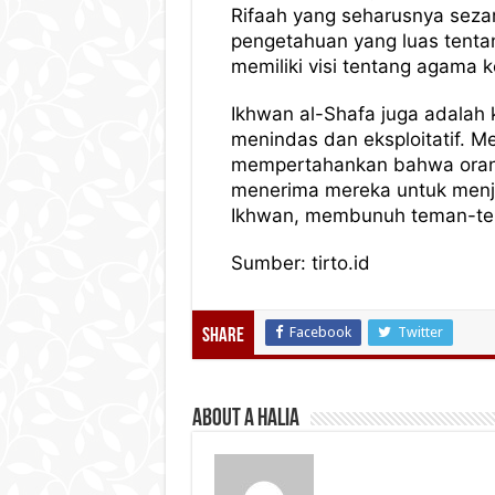
Rifaah yang seharusnya seza
pengetahuan yang luas tentan
memiliki visi tentang agama k
Ikhwan al-Shafa juga adalah
menindas dan eksploitatif.
mempertahankan bahwa orang 
menerima mereka untuk menjad
Ikhwan, membunuh teman-tem
Sumber: tirto.id
Facebook
Twitter
Share
About A Halia