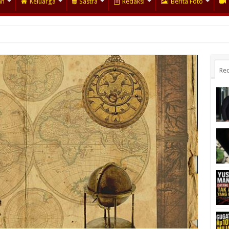
an
Keluarga
Sastra
Redaksi
Berita Foto
Rec