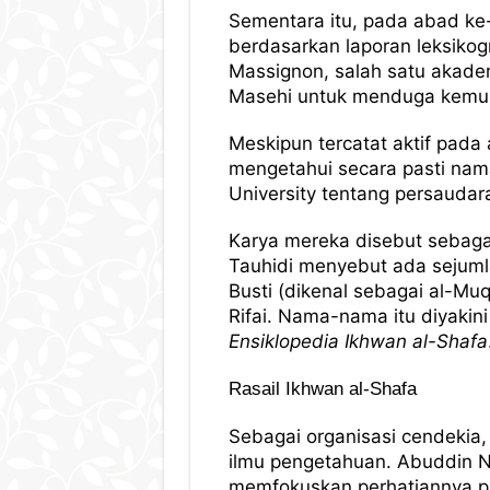
Sementara itu, pada abad ke-
berdasarkan laporan leksikog
Massignon, salah satu akadem
Masehi untuk menduga kemunc
Meskipun tercatat aktif pada 
mengetahui secara pasti nama
University tentang persaudar
Karya mereka disebut sebaga
Tauhidi menyebut ada sejuml
Busti (dikenal sebagai al-Muq
Rifai. Nama-nama itu diyakin
Ensiklopedia Ikhwan al-Shafa
Rasail Ikhwan al-Shafa
Sebagai organisasi cendekia,
ilmu pengetahuan. Abuddin Na
memfokuskan perhatiannya pa