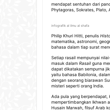
mendapat sentuhan dari pand
Phytagoras, Sokrates, Plato,
infografik al ilmu al shafa
Philip Khuri Hitti, penulis
Histo
matematika, astronomi, geogra
bahasa dalam tiap surat men
Setiap rasail mempunyai nilai
masuk dalam
Rasail
guna mem
dapat dikatakan sempurna jik
yaitu bahasa Babilonia, dalam
dengan seorang biarawan Sur
misteri seperti orang India.
Ada pula yang berpendapat,
mempertimbangkan Ikhwan al-
Husain Marwah, filsuf Arab k