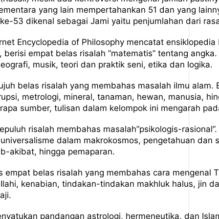
ementara yang lain mempertahankan 51 dan yang lainny
 ke-53 dikenal sebagai Jami yaitu penjumlahan dari rasa
rnet Encyclopedia of Philosophy mencatat ensiklopedia
berisi empat belas risalah ”matematis” tentang angka. 
ografi, musik, teori dan praktik seni, etika dan logika.
 tujuh belas risalah yang membahas masalah ilmu alam.
upsi, metrologi, mineral, tanaman, hewan, manusia, h
erapa sumber, tulisan dalam kelompok ini mengarah pada
sepuluh risalah membahas masalah”psikologis-rasional”.
iri, universalisme dalam makrokosmos, pengetahuan dan se
ab-akibat, hingga pemaparan.
as empat belas risalah yang membahas cara mengenal 
lahi, kenabian, tindakan-tindakan makhluk halus, jin dan
aji.
yatukan pandangan astrologi, hermeneutika, dan Islam 