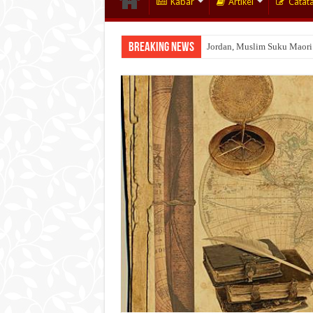
Kabar
Artikel
Catat
Breaking News
Jordan, Muslim Suku Maori
Wakaf Emas Muktamar