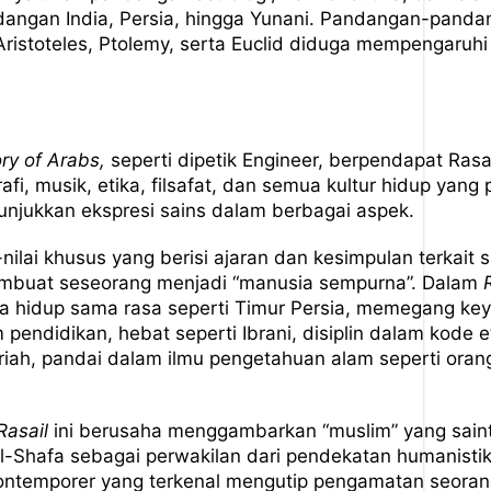
angan India, Persia, hingga Yunani. Pandangan-pandan
 Aristoteles, Ptolemy, serta Euclid diduga mempengaru
ry of Arabs,
seperti dipetik Engineer, berpendapat Rasa
fi, musik, etika, filsafat, dan semua kultur hidup yang 
unjukkan ekspresi sains dalam berbagai aspek.
-nilai khusus yang berisi ajaran dan kesimpulan terkait 
buat seseorang menjadi “manusia sempurna”. Dalam
a hidup sama rasa seperti Timur Persia, memegang keyak
 pendidikan, hebat seperti Ibrani, disiplin dalam kode e
iah, pandai dalam ilmu pengetahuan alam seperti oran
Rasail
ini berusaha menggambarkan “muslim” yang sainti
Shafa sebagai perwakilan dari pendekatan humanistik t
ontemporer yang terkenal mengutip pengamatan seorang