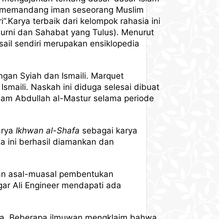
ng memandang iman seseorang Muslim
”.Karya terbaik dari kelompok rahasia ini
Murni dan Sahabat yang Tulus). Menurut
sail sendiri merupakan ensiklopedia
ngan Syiah dan Ismaili. Marquet
smaili. Naskah ini diduga selesai dibuat
am Abdullah al-Mastur selama periode
arya
Ikhwan al-Shafa
sebagai karya
 ini berhasil diamankan dan
dan asal-muasal pembentukan
gar Ali Engineer mendapati ada
tinya. Beberapa ilmuwan mengklaim bahwa