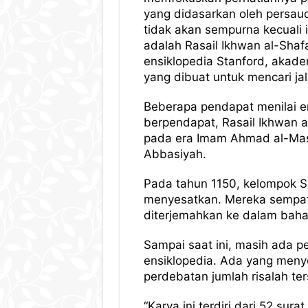
yang didasarkan oleh persau
tidak akan sempurna kecuali i
adalah Rasail Ikhwan al-Shaf
ensiklopedia Stanford, akadem
yang dibuat untuk mencari ja
Beberapa pendapat menilai en
berpendapat, Rasail Ikhwan al
pada era Imam Ahmad al-Mast
Abbasiyah.
Pada tahun 1150, kelompok Su
menyesatkan. Mereka sempat 
diterjemahkan ke dalam bahas
Sampai saat ini, masih ada 
ensiklopedia. Ada yang menye
perdebatan jumlah risalah ter
“Karya ini terdiri dari 52 s