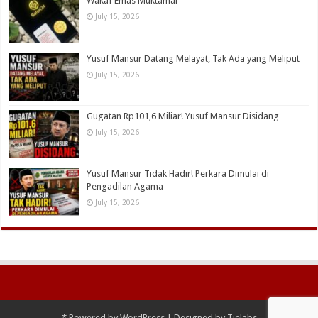
Wakaf Emas Muktamar
July 15, 2026
Yusuf Mansur Datang Melayat, Tak Ada yang Meliput
July 15, 2026
Gugatan Rp101,6 Miliar! Yusuf Mansur Disidang
July 15, 2026
Yusuf Mansur Tidak Hadir! Perkara Dimulai di
Pengadilan Agama
July 15, 2026
*
Powered by
WordPress
| Designed by
Tielabs