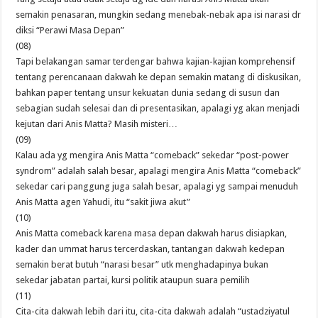
semakin penasaran, mungkin sedang menebak-nebak apa isi narasi dr
diksi “Perawi Masa Depan”
(08)
Tapi belakangan samar terdengar bahwa kajian-kajian komprehensif
tentang perencanaan dakwah ke depan semakin matang di diskusikan,
bahkan paper tentang unsur kekuatan dunia sedang di susun dan
sebagian sudah selesai dan di presentasikan, apalagi yg akan menjadi
kejutan dari Anis Matta? Masih misteri…
(09)
Kalau ada yg mengira Anis Matta “comeback” sekedar “post-power
syndrom” adalah salah besar, apalagi mengira Anis Matta “comeback”
sekedar cari panggung juga salah besar, apalagi yg sampai menuduh
Anis Matta agen Yahudi, itu “sakit jiwa akut”
(10)
Anis Matta comeback karena masa depan dakwah harus disiapkan,
kader dan ummat harus tercerdaskan, tantangan dakwah kedepan
semakin berat butuh “narasi besar” utk menghadapinya bukan
sekedar jabatan partai, kursi politik ataupun suara pemilih
(11)
Cita-cita dakwah lebih dari itu, cita-cita dakwah adalah “ustadziyatul