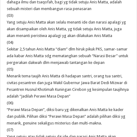
dahaga ilmu dan tsaqofah, bagi yg tidak setuju Anis Matta, adalah
sebuah misteri dan membangun rasa penasaran
(03)
Yang setuju Anis Matta akan selalu menanti ide dan narasi apalagi yg
akan disampaikan oleh Anis Matta, yg tidak setuju Anis Matta, juga
akan menanti peristiwa apalagi yg akan dilakukan Anis Matta
(04)
Sekitar 2,5 tahun Anis Matta “diam” dlm hiruk pikuk PKS, samar-samar
ada kabar Anis Matta sdg mematangkan sebuah “Narasi Besar” untuk
pergerakan dakwah dlm menjawab tantangan ke depan
(05)
Menarik tema taujih Anis Matta di hadapan santri, orang tua santri,
civitas pesantren dan juga Wakil Gubernur Jawa Barat Dedi Mizwar di
Pesantren Husnul Khotimah Kuningan Cirebon yg kesimpulan taujihnya
adalah “Jadilah Perawi Masa Depan”
(06)
“Perawi Masa Depan”, diksi baru yg dikenalkan Anis Matta ke kader
dan publik. Pilihan diksi “Perawi Masa Depan” adalah pilihan diksi yg
menarik, genuine sekaligus misterius dan multi-makna.
(07)
Yang setuju atau tidak setuju dg ide dan narasi Anis Matta akan