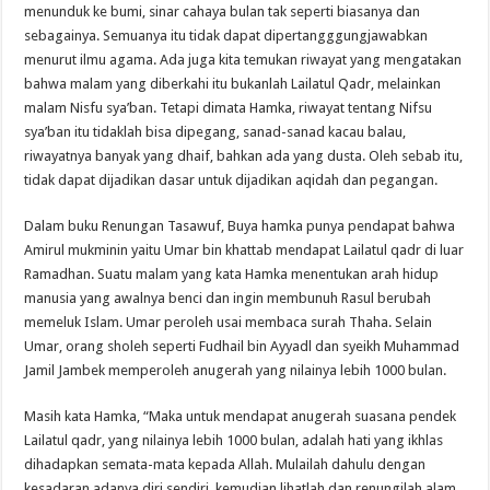
menunduk ke bumi, sinar cahaya bulan tak seperti biasanya dan
sebagainya. Semuanya itu tidak dapat dipertangggungjawabkan
menurut ilmu agama. Ada juga kita temukan riwayat yang mengatakan
bahwa malam yang diberkahi itu bukanlah Lailatul Qadr, melainkan
malam Nisfu sya’ban. Tetapi dimata Hamka, riwayat tentang Nifsu
sya’ban itu tidaklah bisa dipegang, sanad-sanad kacau balau,
riwayatnya banyak yang dhaif, bahkan ada yang dusta. Oleh sebab itu,
tidak dapat dijadikan dasar untuk dijadikan aqidah dan pegangan.
Dalam buku Renungan Tasawuf, Buya hamka punya pendapat bahwa
Amirul mukminin yaitu Umar bin khattab mendapat Lailatul qadr di luar
Ramadhan. Suatu malam yang kata Hamka menentukan arah hidup
manusia yang awalnya benci dan ingin membunuh Rasul berubah
memeluk Islam. Umar peroleh usai membaca surah Thaha. Selain
Umar, orang sholeh seperti Fudhail bin Ayyadl dan syeikh Muhammad
Jamil Jambek memperoleh anugerah yang nilainya lebih 1000 bulan.
Masih kata Hamka, “Maka untuk mendapat anugerah suasana pendek
Lailatul qadr, yang nilainya lebih 1000 bulan, adalah hati yang ikhlas
dihadapkan semata-mata kepada Allah. Mulailah dahulu dengan
kesadaran adanya diri sendiri, kemudian lihatlah dan renungilah alam