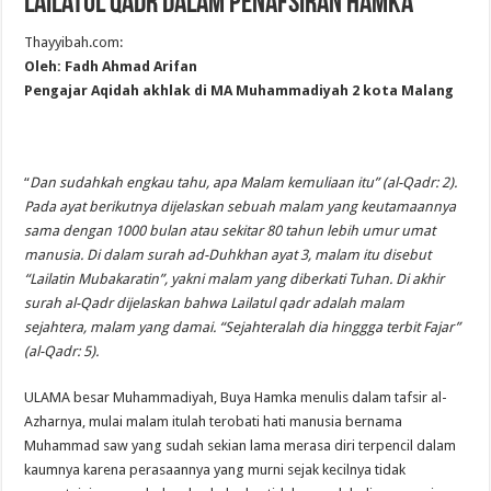
Lailatul Qadr Dalam Penafsiran Hamka
Thayyibah.com:
Oleh: Fadh Ahmad Arifan
Pengajar Aqidah akhlak di MA Muhammadiyah 2 kota Malang
“
Dan sudahkah engkau tahu, apa Malam kemuliaan itu” (al-Qadr: 2).
Pada ayat berikutnya dijelaskan sebuah malam yang keutamaannya
sama dengan 1000 bulan atau sekitar 80 tahun lebih umur umat
manusia. Di dalam surah ad-Duhkhan ayat 3, malam itu disebut
“Lailatin Mubakaratin”, yakni malam yang diberkati Tuhan. Di akhir
surah al-Qadr dijelaskan bahwa Lailatul qadr adalah malam
sejahtera, malam yang damai. “Sejahteralah dia hinggga terbit Fajar”
(al-Qadr: 5).
ULAMA besar Muhammadiyah, Buya Hamka menulis dalam tafsir al-
Azharnya, mulai malam itulah terobati hati manusia bernama
Muhammad saw yang sudah sekian lama merasa diri terpencil dalam
kaumnya karena perasaannya yang murni sejak kecilnya tidak