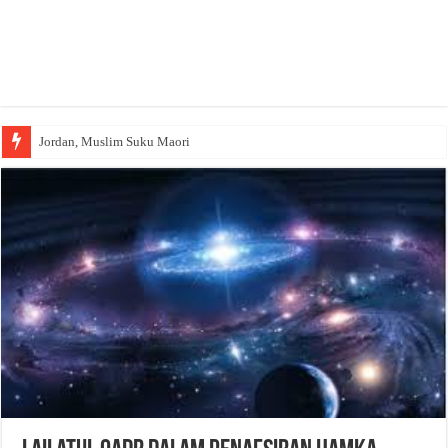
Jordan, Muslim Suku Maori
Wakaf Emas Muktamar