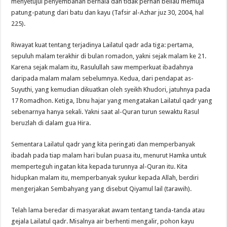
menyetujui penyembahan berhala dan tidak pernah beliau memuja
patung-patung dari batu dan kayu (Tafsir al-Azhar juz 30, 2004, hal
225).
Riwayat kuat tentang terjadinya Lailatul qadr ada tiga: pertama,
sepuluh malam terakhir di bulan romadon, yakni sejak malam ke 21.
Karena sejak malam itu, Rasulullah saw memperkuat ibadahnya
daripada malam malam sebelumnya. Kedua, dari pendapat as-
Suyuthi, yang kemudian dikuatkan oleh syeikh Khudori, jatuhnya pada
17 Romadhon. Ketiga, Ibnu hajar yang mengatakan Lailatul qadr yang
sebenarnya hanya sekali. Yakni saat al-Quran turun sewaktu Rasul
beruzlah di dalam gua Hira.
Sementara Lailatul qadr yang kita peringati dan memperbanyak
ibadah pada tiap malam hari bulan puasa itu, menurut Hamka untuk
memperteguh ingatan kita kepada turunnya al-Quran itu. Kita
hidupkan malam itu, memperbanyak syukur kepada Allah, berdiri
mengerjakan Sembahyang yang disebut Qiyamul lail (tarawih).
Telah lama beredar di masyarakat awam tentang tanda-tanda atau
gejala Lailatul qadr. Misalnya air berhenti mengalir, pohon kayu