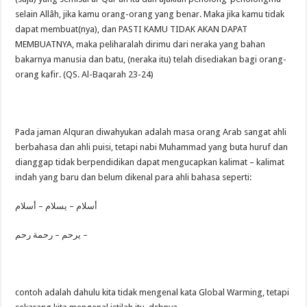
selain Allâh, jika kamu orang-orang yang benar. Maka jika kamu tidak
dapat membuat(nya), dan PASTI KAMU TIDAK AKAN DAPAT
MEMBUATNYA, maka peliharalah dirimu dari neraka yang bahan
bakarnya manusia dan batu, (neraka itu) telah disediakan bagi orang-
orang kafir. (QS. Al-Baqarah 23-24)
Pada jaman Alquran diwahyukan adalah masa orang Arab sangat ahli
berbahasa dan ahli puisi, tetapi nabi Muhammad yang buta huruf dan
dianggap tidak berpendidikan dapat mengucapkan kalimat – kalimat
indah yang baru dan belum dikenal para ahli bahasa seperti:
أسلام – يسلام – أسلام
يرحم – رحمة رحم –
contoh adalah dahulu kita tidak mengenal kata Global Warming, tetapi