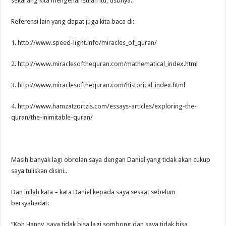
sekarang kita mengenal istilah itu, dsbnya..
Referensi lain yang dapat juga kita baca di:
1. http://www.speed-light.info/miracles_of_quran/
2. http://www.miraclesofthequran.com/mathematical_index.html
3. http://www.miraclesofthequran.com/historical_index.html
4. http://www.hamzatzortzis.com/essays-articles/exploring-the-
quran/the-inimitable-quran/
Masih banyak lagi obrolan saya dengan Daniel yang tidak akan cukup
saya tuliskan disini..
Dan inilah kata – kata Daniel kepada saya sesaat sebelum
bersyahadat:
“Koh Hanny, saya tidak bisa lagi sombong dan saya tidak bisa