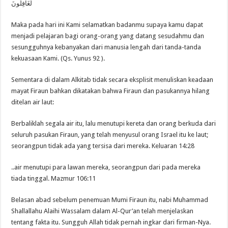
لَغَافِلُونَ
Maka pada hari ini Kami selamatkan badanmu supaya kamu dapat
menjadi pelajaran bagi orang-orang yang datang sesudahmu dan
sesungguhnya kebanyakan dari manusia lengah dari tanda-tanda
kekuasaan Kami. (Qs. Yunus 92 ).
Sementara di dalam Alkitab tidak secara eksplisit menuliskan keadaan
mayat Firaun bahkan dikatakan bahwa Firaun dan pasukannya hilang
ditelan air laut:
Berbaliklah segala air itu, lalu menutupi kereta dan orang berkuda dari
seluruh pasukan Firaun, yang telah menyusul orang Israel itu ke laut;
seorangpun tidak ada yang tersisa dari mereka. Keluaran 14:28
..air menutupi para lawan mereka, seorangpun dari pada mereka
tiada tinggal. Mazmur 106:11
Belasan abad sebelum penemuan Mumi Firaun itu, nabi Muhammad
Shallallahu Alaihi Wassalam dalam Al-Qur’an telah menjelaskan
tentang fakta itu. Sungguh Allah tidak pernah ingkar dari firman-Nya.