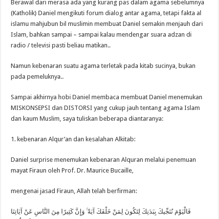
Berawal dari merasa ada yang kurang pas dalam agama sebelumnya
(Katholik) Daniel mengikuti forum dialog antar agama, tetapi fakta al
islamu mahjubun bil muslimin membuat Daniel semakin menjauh dari
Islam, bahkan sampai – sampai kalau mendengar suara adzan di
radio / televisi pasti beliau matikan..
Namun kebenaran suatu agama terletak pada kitab sucinya, bukan
pada pemeluknya..
Sampai akhirnya hobi Daniel membaca membuat Daniel menemukan
MISKONSEPSI dan DISTORSI yang cukup jauh tentang agama Islam
dan kaum Muslim, saya tuliskan beberapa diantaranya:
1. kebenaran Alqur’an dan kesalahan Alkitab:
Daniel surprise menemukan kebenaran Alquran melalui penemuan
mayat Firaun oleh Prof. Dr. Maurice Bucaille,
mengenai jasad Firaun, Allah telah berfirman:
فَالْيَوْمَ نُنَجِّيكَ بِبَدَنِكَ لِتَكُونَ لِمَنْ خَلْفَكَ آيَةً ۚ وَإِنَّ كَثِيرًا مِنَ النَّاسِ عَنْ آيَاتِنَا