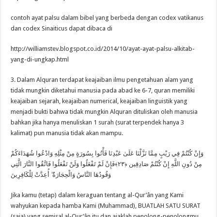
contoh ayat palsu dalam bibel yang berbeda dengan codex vatikanus
dan codex Sinaiticus dapat dibaca di
http://williamstev.blogspot.co.id/2014/10/ayat-ayat-palsu-alkitab-
yang-di-ungkap.html
3. Dalam Alquran terdapat keajaiban ilmu pengetahuan alam yang
tidak mungkin diketahui manusia pada abad ke 6-7, quran memiliki
keajaiban sejarah, keajaiban numerical, keajaiban linguistik yang
menjadi bukti bahwa tidak mungkin Alquran dituliskan oleh manusia
bahkan jika hanya menuliskan 1 surah (surat terpendek hanya 3
kalimat) pun manusia tidak akan mampu.
وَإِنْ كُنْتُمْ فِي رَيْبٍ مِمَّا نَزَّلْنَا عَلَىٰ عَبْدِنَا فَأْتُوا بِسُورَةٍ مِنْ مِثْلِهِ وَادْعُوا شُهَدَاءَكُمْ
مِنْ دُونِ اللَّهِ إِنْ كُنْتُمْ صَادِقِين ﴿٢٣﴾فَإِنْ لَمْ تَفْعَلُوا وَلَنْ تَفْعَلُوا فَاتَّقُوا النَّارَ الَّتِي
وَقُودُهَا النَّاسُ وَالْحِجَارَةُ ۖ أُعِدَّتْ لِلْكَافِرِينَ
Jika kamu (tetap) dalam keraguan tentang al-Qur’ân yang Kami
wahyukan kepada hamba Kami (Muhammad), BUATLAH SATU SURAT
(saja) yang semisal al-Qur’ân itu dan ajaklah penolong-penolongmu