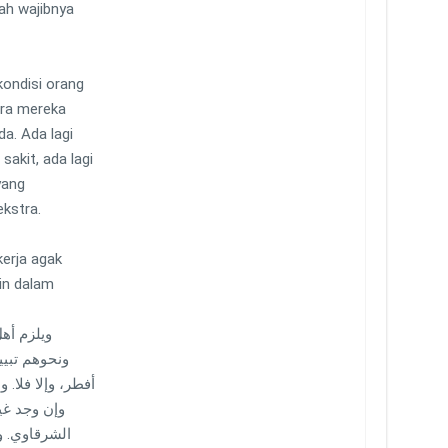
ah wajibnya
kondisi orang
ara mereka
a. Ada lagi
sakit, ada lagi
yang
kstra.
kerja agak
in dalam
ويلزم أ
ونحوهم تبي
أفطر، وإلا فلا. 
وإن وجد غير
الشرقاوي. وق