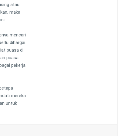
using atau
rkan, maka
ni.
ibnya mencari
rlu dihargai.
iat puasa di
ari puasa
bagai pekerja
betapa
ndati mereka
an untuk