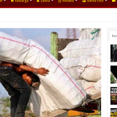
an
Keluarga
Sastra
Redaksi
Berita Foto
Rec