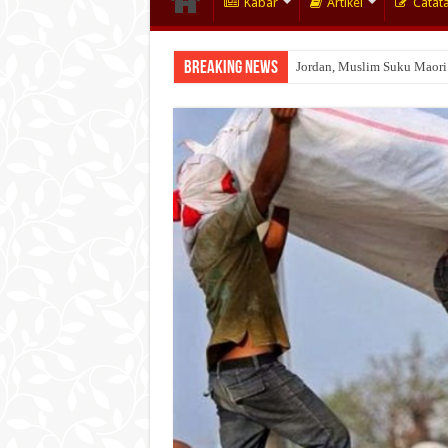
Kabar
Artikel
Catat
Breaking News
Jordan, Muslim Suku Maori
Wakaf Emas Muktamar