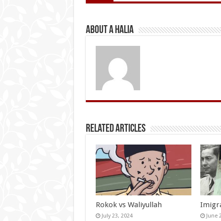
About A Halia
Related Articles
Rokok vs Waliyullah
Imigr
July 23, 2024
June 