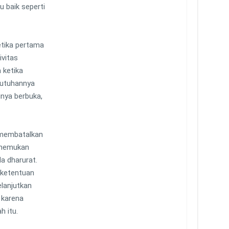
u baik seperti
tika pertama
vitas
 ketika
utuhannya
nya berbuka,
 membatalkan
enemukan
da dharurat.
ketentuan
lanjutkan
 karena
h itu.