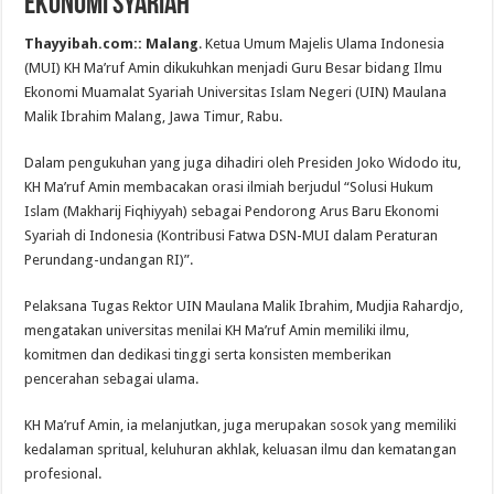
Ekonomi Syariah
Thayyibah.com:: Malang
. Ketua Umum Majelis Ulama Indonesia
(MUI) KH Ma’ruf Amin dikukuhkan menjadi Guru Besar bidang Ilmu
Ekonomi Muamalat Syariah Universitas Islam Negeri (UIN) Maulana
Malik Ibrahim Malang, Jawa Timur, Rabu.
Dalam pengukuhan yang juga dihadiri oleh Presiden Joko Widodo itu,
KH Ma’ruf Amin membacakan orasi ilmiah berjudul “Solusi Hukum
Islam (Makharij Fiqhiyyah) sebagai Pendorong Arus Baru Ekonomi
Syariah di Indonesia (Kontribusi Fatwa DSN-MUI dalam Peraturan
Perundang-undangan RI)”.
Pelaksana Tugas Rektor UIN Maulana Malik Ibrahim, Mudjia Rahardjo,
mengatakan universitas menilai KH Ma’ruf Amin memiliki ilmu,
komitmen dan dedikasi tinggi serta konsisten memberikan
pencerahan sebagai ulama.
KH Ma’ruf Amin, ia melanjutkan, juga merupakan sosok yang memiliki
kedalaman spritual, keluhuran akhlak, keluasan ilmu dan kematangan
profesional.