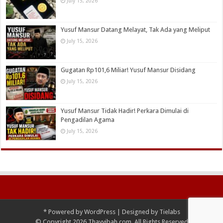
July 15, 2026
Yusuf Mansur Datang Melayat, Tak Ada yang Meliput
July 15, 2026
Gugatan Rp101,6 Miliar! Yusuf Mansur Disidang
July 15, 2026
Yusuf Mansur Tidak Hadir! Perkara Dimulai di
Pengadilan Agama
July 15, 2026
*
Powered by
WordPress
| Designed by
Tielabs
© Copyright 2026 Thayyibah.com, All Rights Reserved