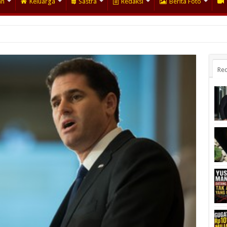
an
Keluarga
Sastra
Redaksi
Berita Foto
Rec