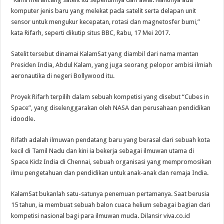
komputer jenis baru yang melekat pada satelit serta delapan unit
sensor untuk mengukur kecepatan, rotasi dan magnetosfer bumi,”
kata Rifarh, seperti dikutip situs BBC, Rabu, 17 Mei 2017.
Satelit tersebut dinamai KalamSat yang diambil dari nama mantan
Presiden India, Abdul Kalam, yang juga seorang pelopor ambisi ilmiah
aeronautika di negeri Bollywood itu.
Proyek Rifarh terpilih dalam sebuah kompetisi yang disebut “Cubes in
Space”, yang diselenggarakan oleh NASA dan perusahaan pendidikan
idoodle.
Rifath adalah ilmuwan pendatang baru yang berasal dari sebuah kota
kecil di Tamil Nadu dan kini ia bekerja sebagai ilmuwan utama di
Space Kidz India di Chennai, sebuah organisasi yang mempromosikan
ilmu pengetahuan dan pendidikan untuk anak-anak dan remaja India.
KalamSat bukanlah satu-satunya penemuan pertamanya. Saat berusia
15 tahun, ia membuat sebuah balon cuaca helium sebagai bagian dari
kompetisi nasional bagi para ilmuwan muda. Dilansir viva.co.id