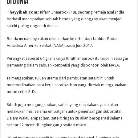
di Dunia
Thayyibah.com
:: Rifarh Shaarook (18), seorang remaja asal India
berhasil menciptakan sebuah benda yang dianggap akan menjadi
satelit paling ringan di dunia.
Benda ini nantinya akan diluncurkan ke orbit dari fasilitas Badan
Antariksa Amerika Serikat (NASA) pada Juni 2017.
Perangkat seberat 64 gram karya Rifath Shaarook itu terpilih sebagai
pemenang dalam sebuah kompetisi yang disponsori oleh NASA.
Ia mengatakan, tujuan utama dari pembuatan satelit ini untuk
memperlihatkan cara kerja serat karbon yang dicetak menggunakan
mesin cetak 3-D.
Rifarh juga mengungkapkan, satelit yang diciptakannya itu akan
melakukan misi selama empat jam untuk penerbangan suborbital.
Dalam waktu empat jam, satelit ringan itu akan beroperasi selama
sekitar 12 menit di lingkungan gravitasi mikro.
“Kami merancang satelit itu sepenuhnya dari awal. Nantinya ada