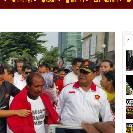
an
Keluarga
Sastra
Redaksi
Berita Foto
Rec