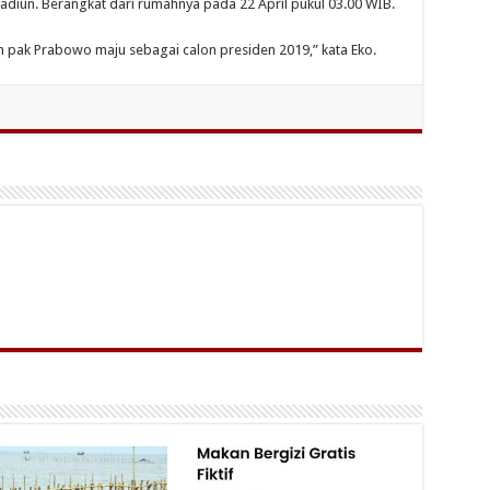
Madiun. Berangkat dari rumahnya pada 22 April pukul 03.00 WIB.
 pak Prabowo maju sebagai calon presiden 2019,” kata Eko.