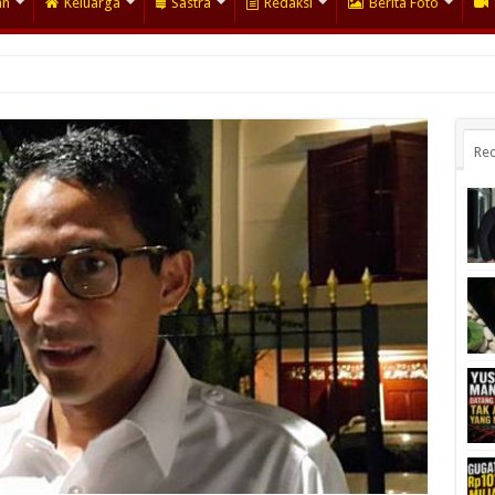
an
Keluarga
Sastra
Redaksi
Berita Foto
Rec