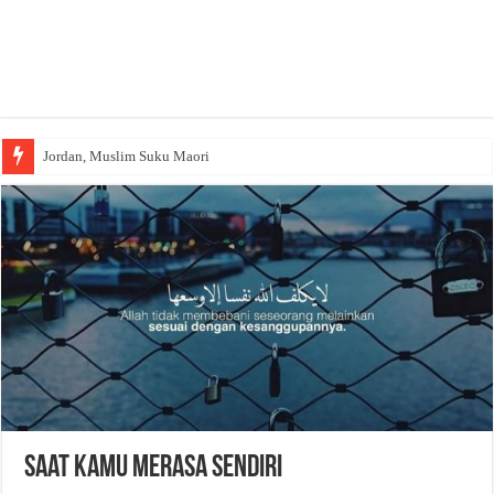
Jordan, Muslim Suku Maori
Wakaf Emas Muktamar
Saat Kamu Merasa Sendiri