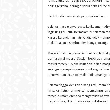
Ahmad juga dianggap sebagai pendiri mazha
paling terkenal, sering disebut sebagai “She
Berikut salah satu kisah yang dialaminya…
Selama masa tuanya, suatu ketika Imam Ahmad
ingin tinggal untuk bermalam di halaman masj
Karena kerendahan hatinya, dia tidak mempe
maka ia akan disambut oleh banyak orang.
Merasa tidak mengenali Ahmad bin Hanbal, 
bermalam di masjid. Setelah beberapa lam
masjid tersebut. Maka keluarlah ia dari mas
kebingungannya itu seorang tukang roti mel
menawarkan untuk bermalam di rumahnya da
Selama tinggal dengan tukang roti, Imam 
lafaz-kan Istighfar (mencari pengampunan da
tersebut Imam Ahmaed mengatakan bahwa jik
pada dirinya, doa-doanya akan dikabulkan.