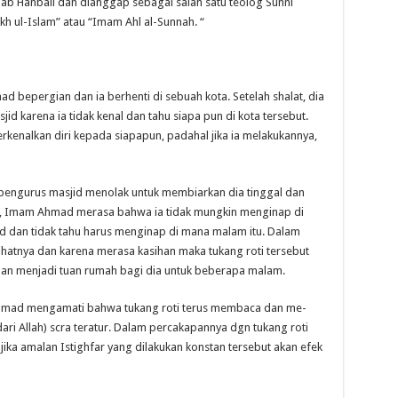
b Hanbali dan dianggap sebagai salah satu teolog Sunni
ikh ul-Islam” atau “Imam Ahl al-Sunnah. “
 bepergian dan ia berhenti di sebuah kota. Setelah shalat, dia
id karena ia tidak kenal dan tahu siapa pun di kota tersebut.
rkenalkan diri kepada siapapun, padahal jika ia melakukannya,
pengurus masjid menolak untuk membiarkan dia tinggal dan
a, Imam Ahmad merasa bahwa ia tidak mungkin menginap di
jid dan tidak tahu harus menginap di mana malam itu. Dalam
ihatnya dan karena merasa kasihan maka tukang roti tersebut
n menjadi tuan rumah bagi dia untuk beberapa malam.
Ahmad mengamati bahwa tukang roti terus membaca dan me-
ri Allah) scra teratur. Dalam percakapannya dgn tukang roti
a amalan Istighfar yang dilakukan konstan tersebut akan efek