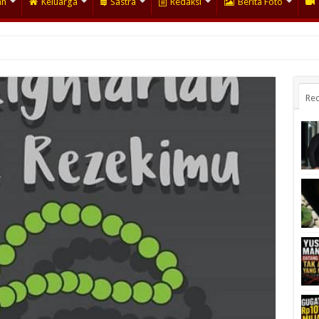
an
Keluarga
Sastra
Redaksi
Berita Foto
Rec