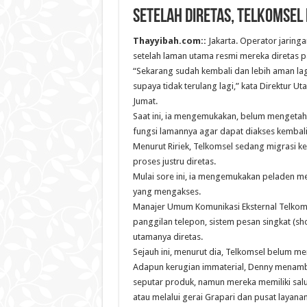
Setelah diretas, Telkomsel
Thayyibah.com::
Jakarta. Operator jarin
setelah laman utama resmi mereka diretas p
“Sekarang sudah kembali dan lebih aman lag
supaya tidak terulang lagi,” kata Direktur U
Jumat.
Saat ini, ia mengemukakan, belum mengetah
fungsi lamannya agar dapat diakses kembali 
Menurut Ririek, Telkomsel sedang migrasi ke
proses justru diretas.
Mulai sore ini, ia mengemukakan peladen me
yang mengakses.
Manajer Umum Komunikasi Eksternal Telkoms
panggilan telepon, sistem pesan singkat (s
utamanya diretas.
Sejauh ini, menurut dia, Telkomsel belum me
Adapun kerugian immaterial, Denny menamb
seputar produk, namun mereka memiliki salu
atau melalui gerai Grapari dan pusat layanan 