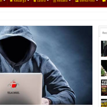
an
Keluarga
Sastra
Redaksi
Berita Foto
Rec