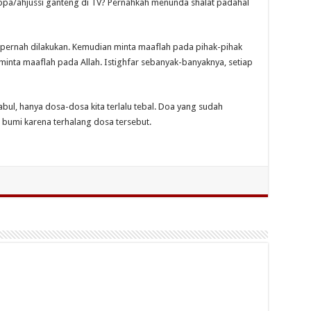
pa/ahjussi ganteng di TV? Pernahkah menunda shalat padahal
 pernah dilakukan. Kemudian minta maaflah pada pihak-pihak
 minta maaflah pada Allah. Istighfar sebanyak-banyaknya, setiap
bul, hanya dosa-dosa kita terlalu tebal. Doa yang sudah
i bumi karena terhalang dosa tersebut.