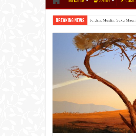
Kabar
Artikel
Catat
Breaking News
Jordan, Muslim Suku Maori
Wakaf Emas Muktamar