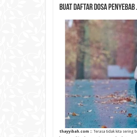
Buat Daftar Dosa Penyebab
thayyibah.com ::
Terasa tidak kita sering