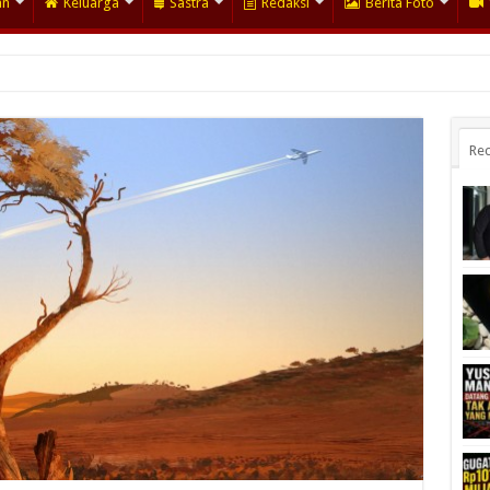
an
Keluarga
Sastra
Redaksi
Berita Foto
Rec