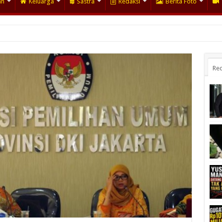
an
Keluarga
Sastra
Redaksi
Berita Foto
Rec