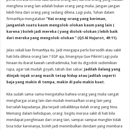
menghina orang lain adalah bukan orang yang mulia. Jangan-jangan
lebih hina dari orang yang sedang dihina. Lagi pula, Tuhan dalam
firmanNya mengatakan
”Hai orang-orang yang beriman,
janganlah suatu kaum mengolok-olokan kaum yang lain (
karena ) boleh jadi mereka ( yang diolok-olokan ) lebih baik
dari mereka yang mengolok-olokan ” (QS Al Hujurot, 49:11)
.
Jelas sekali kan firmanNya itu. Jadi mengapa perlu bersedih atau sakit
hati bila dihina orang lain ? EGP aja, Emangnya Gue Pikirin! Lagi pula
hinaan itu ibarat kawah candradimuka, hati itu digodok sedemikian
rupa, agar tak mudah goyah, tabah dan sabar.
Jadilah ilalang yang
diinjak-injak orang masih tetap hidup atau jadilah seperti
baja yang makin di tempa, makin di palu makin kuat
.
Kita sudah sama-sama mengetahui bahwa orang yang mulia sangat
menghargai orang lain dan mudah memaafkan orang lain yang
bersalah kepadanya. Jika terjadi sebalikknya itulah orang yang hina.
Memang dalam kehidupan, orang begitu merasa sakit di hati bila
mendapat penghinaan dari orang lain, sampai-sampai mungkin tidak
bisa tidur karenanya, boleh jadi menimbulkan dendam yang membara