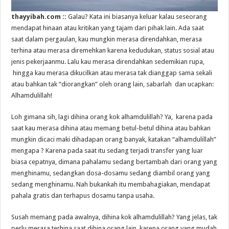
thayyibah.com ::
Galau? Kata ini biasanya keluar kalau seseorang
mendapat hinaan atau kritikan yang tajam dari pihak lain. Ada saat
saat dalam pergaulan, kau mungkin merasa direndahkan, merasa
terhina atau merasa diremehkan karena kedudukan, status sosial atau
jenis pekerjaanmu. Lalu kau merasa direndahkan sedemikian rupa,
hingga kau merasa dikucilkan atau merasa tak dianggap sama sekali
atau bahkan tak “diorangkan” oleh orang lain, sabarlah dan ucapkan:
Alhamdulillah!
Loh gimana sih, lagi dihina orang kok alhamdulillah? Ya, karena pada
saat kau merasa dihina atau memang betul-betul dihina atau bahkan
mungkin dicaci maki dihadapan orang banyak, katakan “alhamdulillah”
mengapa ? Karena pada saat itu sedang terjadi transfer yang luar
biasa cepatnya, dimana pahalamu sedang bertambah dari orang yang
menghinamu, sedangkan dosa-dosamu sedang diambil orang yang
sedang menghinamu. Nah bukankah itu membahagiakan, mendapat
pahala gratis dan terhapus dosamu tanpa usaha.
Susah memang pada awalnya, dihina kok alhamdulillah? Yang jelas, tak
perlu merasa terhina saat dihina orang lain, karena orang yang mudah