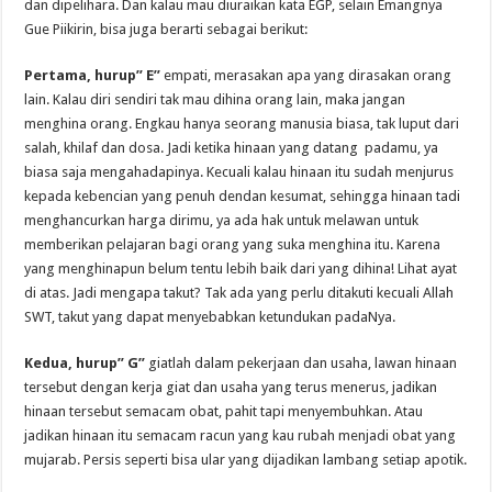
dan dipelihara. Dan kalau mau diuraikan kata EGP, selain Emangnya
Gue Piikirin, bisa juga berarti sebagai berikut:
Pertama, hurup” E”
empati, merasakan apa yang dirasakan orang
lain. Kalau diri sendiri tak mau dihina orang lain, maka jangan
menghina orang. Engkau hanya seorang manusia biasa, tak luput dari
salah, khilaf dan dosa. Jadi ketika hinaan yang datang padamu, ya
biasa saja mengahadapinya. Kecuali kalau hinaan itu sudah menjurus
kepada kebencian yang penuh dendan kesumat, sehingga hinaan tadi
menghancurkan harga dirimu, ya ada hak untuk melawan untuk
memberikan pelajaran bagi orang yang suka menghina itu. Karena
yang menghinapun belum tentu lebih baik dari yang dihina! Lihat ayat
di atas. Jadi mengapa takut? Tak ada yang perlu ditakuti kecuali Allah
SWT, takut yang dapat menyebabkan ketundukan padaNya.
Kedua, hurup” G”
giatlah dalam pekerjaan dan usaha, lawan hinaan
tersebut dengan kerja giat dan usaha yang terus menerus, jadikan
hinaan tersebut semacam obat, pahit tapi menyembuhkan. Atau
jadikan hinaan itu semacam racun yang kau rubah menjadi obat yang
mujarab. Persis seperti bisa ular yang dijadikan lambang setiap apotik.