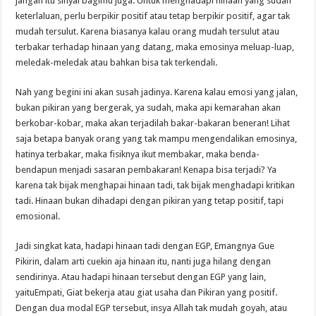
jangan itu sinyal bagimu juga. Untuk menghadapi hinaan yang sudah
keterlaluan, perlu berpikir positif atau tetap berpikir positif, agar tak
mudah tersulut. Karena biasanya kalau orang mudah tersulut atau
terbakar terhadap hinaan yang datang, maka emosinya meluap-luap,
meledak-meledak atau bahkan bisa tak terkendali.
Nah yang begini ini akan susah jadinya. Karena kalau emosi yang jalan,
bukan pikiran yang bergerak, ya sudah, maka api kemarahan akan
berkobar-kobar, maka akan terjadilah bakar-bakaran beneran! Lihat
saja betapa banyak orang yang tak mampu mengendalikan emosinya,
hatinya terbakar, maka fisiknya ikut membakar, maka benda-
bendapun menjadi sasaran pembakaran! Kenapa bisa terjadi? Ya
karena tak bijak menghapai hinaan tadi, tak bijak menghadapi kritikan
tadi. Hinaan bukan dihadapi dengan pikiran yang tetap positif, tapi
emosional.
Jadi singkat kata, hadapi hinaan tadi dengan EGP, Emangnya Gue
Pikirin, dalam arti cuekin aja hinaan itu, nanti juga hilang dengan
sendirinya. Atau hadapi hinaan tersebut dengan EGP yang lain,
yaituEmpati, Giat bekerja atau giat usaha dan Pikiran yang positif.
Dengan dua modal EGP tersebut, insya Allah tak mudah goyah, atau