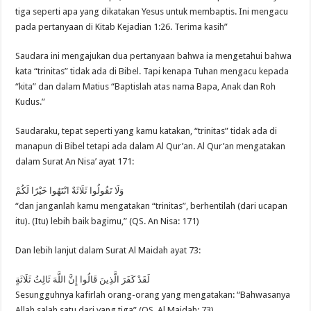
tiga seperti apa yang dikatakan Yesus untuk membaptis. Ini mengacu
pada pertanyaan di Kitab Kejadian 1:26. Terima kasih”
Saudara ini mengajukan dua pertanyaan bahwa ia mengetahui bahwa
kata “trinitas” tidak ada di Bibel. Tapi kenapa Tuhan mengacu kepada
“kita” dan dalam Matius “Baptislah atas nama Bapa, Anak dan Roh
Kudus.”
Saudaraku, tepat seperti yang kamu katakan, “trinitas” tidak ada di
manapun di Bibel tetapi ada dalam Al Qur’an. Al Qur’an mengatakan
dalam Surat An Nisa’ ayat 171:
وَلَا تَقُولُوا ثَلَاثَةٌ انْتَهُوا خَيْرًا لَكُمْ
“dan janganlah kamu mengatakan “trinitas”, berhentilah (dari ucapan
itu). (Itu) lebih baik bagimu,” (QS. An Nisa: 171)
Dan lebih lanjut dalam Surat Al Maidah ayat 73:
لَقَدْ كَفَرَ الَّذِينَ قَالُوا إِنَّ اللَّهَ ثَالِثُ ثَلَاثَةٍ
Sesungguhnya kafirlah orang-orang yang mengatakan: “Bahwasanya
Allah salah satu dari yang tiga” (QS. Al Maidah: 73)