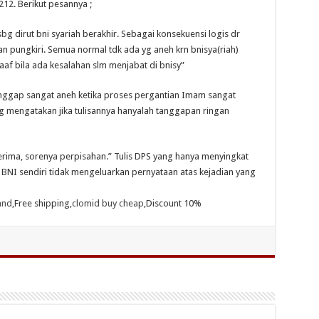
12. Berikut pesannya ;
sbg dirut bni syariah berakhir. Sebagai konsekuensi logis dr
n pungkiri. Semua normal tdk ada yg aneh krn bnisya(riah)
aaf bila ada kesalahan slm menjabat di bnisy”
ggap sangat aneh ketika proses pergantian Imam sangat
ng mengatakan jika tulisannya hanyalah tanggapan ringan
terima, sorenya perpisahan.” Tulis DPS yang hanya menyingkat
 BNI sendiri tidak mengeluarkan pernyataan atas kejadian yang
and
,Free shipping,
clomid buy cheap
,Discount 10%