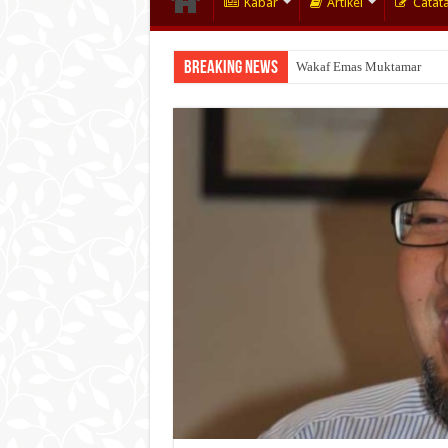
Kabar
Artikel
Catat
Breaking News
Wakaf Emas Muktamar