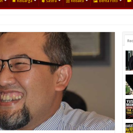
an
Keluarga
Sastra
Redaksi
Berita Foto
Rec