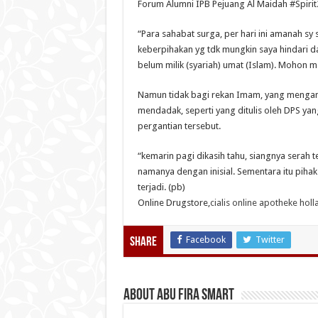
Forum Alumni IPB Pejuang Al Maidah #Spirit2
“Para sahabat surga, per hari ini amanah sy 
keberpihakan yg tdk mungkin saya hindari da
belum milik (syariah) umat (Islam). Mohon m
Namun tidak bagi rekan Imam, yang mengan
mendadak, seperti yang ditulis oleh DPS ya
pergantian tersebut.
“kemarin pagi dikasih tahu, siangnya serah 
namanya dengan inisial. Sementara itu pihak
terjadi. (pb)
Online Drugstore,
cialis online apotheke holl
Facebook
Twitter
Share
About Abu Fira Smart