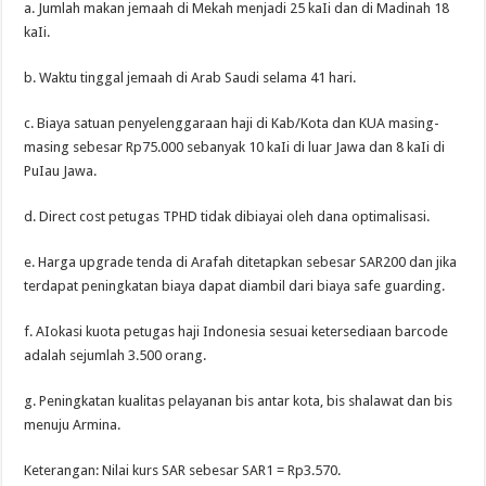
a. Jumlah makan jemaah di Mekah menjadi 25 kaIi dan di Madinah 18
kaIi.
b. Waktu tinggal jemaah di Arab Saudi selama 41 hari.
c. Biaya satuan penyelenggaraan haji di Kab/Kota dan KUA masing-
masing sebesar Rp75.000 sebanyak 10 kaIi di luar Jawa dan 8 kaIi di
PuIau Jawa.
d. Direct cost petugas TPHD tidak dibiayai oleh dana optimalisasi.
e. Harga upgrade tenda di Arafah ditetapkan sebesar SAR200 dan jika
terdapat peningkatan biaya dapat diambil dari biaya safe guarding.
f. AIokasi kuota petugas haji Indonesia sesuai ketersediaan barcode
adalah sejumlah 3.500 orang.
g. Peningkatan kualitas pelayanan bis antar kota, bis shalawat dan bis
menuju Armina.
Keterangan: Nilai kurs SAR sebesar SAR1 = Rp3.570.