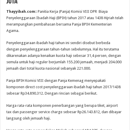
juta
Thayyibah.com
:: Panitia Kerja (Panja) Komisi VIII DPR Biaya
Penyelenggaraan Ibadah Haji (BPIH) tahun 2017 atau 1438 Hijriah telah
merampungkan pembahasan bersama Panja BPIH Kementerian
Agama.
Penyelenggaraan ibadah haji tahun ini sendiri disebut berbeda
dengan penyelenggaraan tahun-tahun sebelumnya. Hal itu terutama
dikarenakan adanya kenaikan kuota haji sebesar 31,4 persen, dengan
semula untuk haji reguler berjumlah 155.200 jemaah, menjadi 204.000
jemaah dari total kuota nasional sebanyak 221.000.
Panja BPIH Komisi VIII dengan Panja Kemenag menyepakati
komponen direct cost penyelenggaraan ibadah haji tahun 2017/1438
sebesar Rp34.890.312. Dengan rincian sebagai berikut.
Harga rata-rata komponen penerbangan yang berupa tiket, airport
tax dan passenger service charge sebesar Rp26.143.812, dan dibayar
langsung oleh jemaah haji.