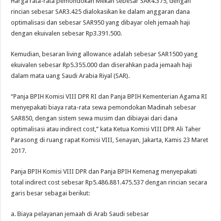
Harga rata-rata pemondokan Mekah sebesar SAR4.375, dengan
rincian sebesar SAR3.425 dialokasikan ke dalam anggaran dana
optimalisasi dan sebesar SAR950 yang dibayar oleh jemaah haji
dengan ekuivalen sebesar Rp3.391.500.
Kemudian, besaran living allowance adalah sebesar SAR1500 yang
ekuivalen sebesar Rp5.355.000 dan diserahkan pada jemaah haji
dalam mata uang Saudi Arabia Riyal (SAR).
“Panja BPIH Komisi VIII DPR RI dan Panja BPIH Kementerian Agama RI
menyepakati biaya rata-rata sewa pemondokan Madinah sebesar
SAR850, dengan sistem sewa musim dan dibiayai dari dana
optimalisasi atau indirect cost,” kata Ketua Komisi VIII DPR Ali Taher
Parasong di ruang rapat Komisi VIII, Senayan, Jakarta, Kamis 23 Maret
2017.
Panja BPIH Komisi VIII DPR dan Panja BPIH Kemenag menyepakati
total indirect cost sebesar Rp5.486.881.475.537 dengan rincian secara
garis besar sebagai berikut:
a. Biaya pelayanan jemaah di Arab Saudi sebesar