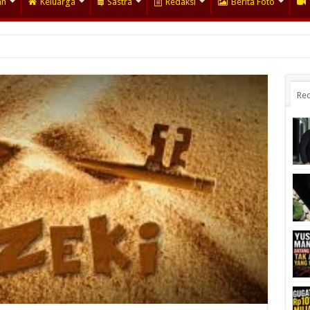
an
Keluarga
Sastra
Redaksi
Berita Foto
Rec