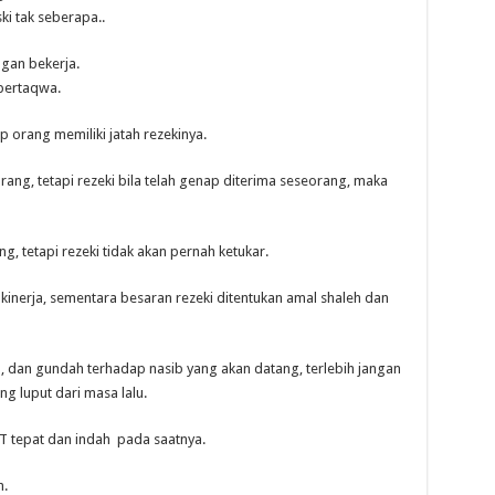
ki tak seberapa..
ngan bekerja.
bertaqwa.
p orang memiliki jatah rezekinya.
rang, tetapi rezeki bila telah genap diterima seseorang, maka
, tetapi rezeki tidak akan pernah ketukar.
 kinerja, sementara besaran rezeki ditentukan amal shaleh dan
h, dan gundah terhadap nasib yang akan datang, terlebih jangan
g luput dari masa lalu.
WT tepat dan indah pada saatnya.
h.