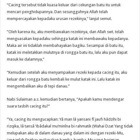
“Cacing tersebut tidak kuasa keluar dari cekungan batu itu untuk
mencari penghidupannya. Dan sesungguhnya Allah telah
mempercayakan kepadaku urusan rezekinya,” lanjut semut.
”Oleh karena itu, aku membawakan rezekinya, dan Allah swt. telah
menguasakan kepadaku sehingga katak ini membawaku kepadanya.
Maka air ini tidaklah membahayakan bagiku. Sesampai di batu itu,
katak ini meletakkan mulutnya di rongga batu itu, lalu aku pun dapat
masuk ke dalamnya,”
“Kemudian setelah aku menyampaikan rezeki kepada cacing itu, aku
keluar dari rongga batu kembali ke mulut katak ini. Lalu katak ini
mengembalikan aku di tepi danau.”
Nabi Sulaiman a.s. kemudian bertanya, ”Apakah kamu mendengar
suara tasbih cacing itu?”
”Ya, cacing itu mengucapkan: Yâ man lâ yansani fî jaufi hâdzihi bi
rizqika, lâ tansâ ‘ibâdakal mu’minîna bi rahmatik (Wahai Dzat Yang tidak
melupakan aku di dalam danau yang dalam ini dengan rezeki-Mu,
janganlah Engkau melupakan hamba-hamba-Mu yang beriman